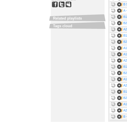
B 
A -
B1
Related playlists
B2
Tags cloud
A2
B1
B2
A1
A1
A2
B1
B2
A1
A2
B1
B2
A1
A2
B 