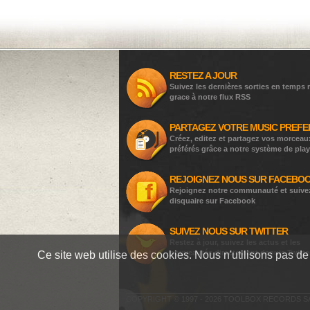
RESTEZ A JOUR
Suivez les dernières sorties en temps r
grace à notre flux RSS
PARTAGEZ VOTRE MUSIC PREFE
Créez, editez et partagez vos morceau
préférés grâce a notre système de play
REJOIGNEZ NOUS SUR FACEBO
Rejoignez notre communauté et suive
disquaire sur Facebook
SUIVEZ NOUS SUR TWITTER
Restez à jour, suivez les actus et les
nouveautés directement depuis Twitte
Ce site web utilise des cookies. Nous n'utilisons pas de 
COPYRIGHT © 1997 - 2026 TOOLBOX RECORDS S