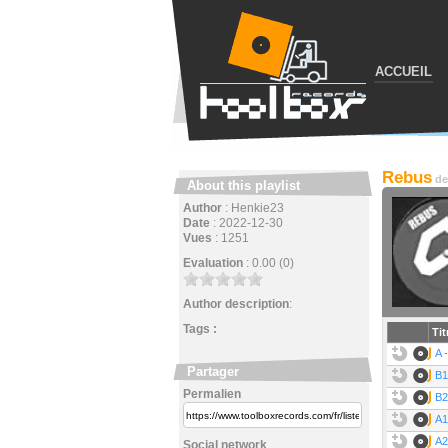
ACCUEIL
Rebus
de
About this playlist
Author
:
Henkie23
Date
:
2022-12-30
Vues
:
1251
Evaluation
:
0.00 (0)
Author description
:
Tags :
Tit
A 
Partager
B1
Permalien
B2
A1
A2
Social network