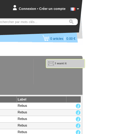
Connexion
•
Créer un compte
|
0
articles
0.00 €
I want it
Label
Rebus
Rebus
Rebus
Rebus
Rebus