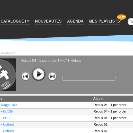
CATALOGUE
NOUVEAUTÉS
AGENDA
MES PLAYLISTS
Henkie23
/
/
Rebus 04 - 1 per order
FKY
Rebus
re
Album
- Ragga 100
Rebus 04 - 1 per order
 - Md33t4
Rebus 04 - 1 per order
 - PCP
Rebus 04 - 1 per order
 - Untitled
Rebus 02
 - Untitled
Rebus 02