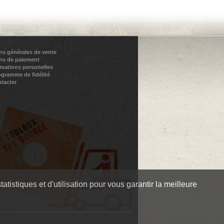
ns générales de vente
ns de paiement
rmations personelles
ogramme de fidélité
tacter
tistiques et d'utilisation pour vous garantir la meilleure