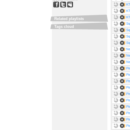
KT
KT
KT
Related playlists
Sq
Tags cloud
Sq
Sq
Sq
Ne
Ne
Ne
Pi
Pi
Pi
Pi
Pi
Pi
Pi
Pi
Pi
Pi