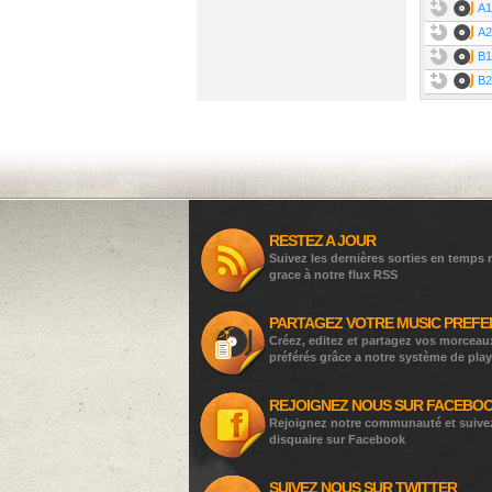
A1
A2
B1
B2
RESTEZ A JOUR
Suivez les dernières sorties en temps r
grace à notre flux RSS
PARTAGEZ VOTRE MUSIC PREFE
Créez, editez et partagez vos morceau
préférés grâce a notre système de play
REJOIGNEZ NOUS SUR FACEBO
Rejoignez notre communauté et suive
disquaire sur Facebook
SUIVEZ NOUS SUR TWITTER