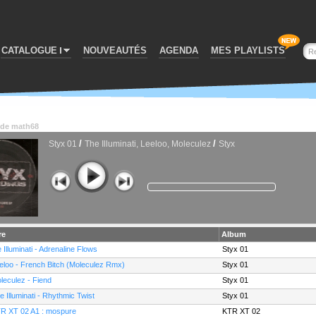
CATALOGUE
NOUVEAUTÉS
AGENDA
MES PLAYLISTS
de
math68
/
/
Styx 01
The Illuminati, Leeloo, Moleculez
Styx
re
Album
e Illuminati - Adrenaline Flows
Styx 01
eloo - French Bitch (Moleculez Rmx)
Styx 01
leculez - Fiend
Styx 01
e Illuminati - Rhythmic Twist
Styx 01
R XT 02 A1 : mospure
KTR XT 02