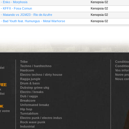
 - Enko - Morphosis
Kenopsia 02
 - KFFX - Fosa Comun
Kenopsia 02
 - Matando vs JGM23 - Rio de Azufre
Kenopsia 02
 - Bad Youth feat. Humungus - Metal Warhorse
Kenopsia 02
Tribe
Conditio
Techno / hardtechno
Conditio
éel
Hardcore
Vos info
Electro techno / dirty house
Notre pr
Ragga jungle
Nous con
Drum & bass
REE
Dubstep grime ukg
x
Electro / breaks
list
Dub / ragga
Breakcore
Unformated breakz
OK
Hip hop
z votre
Turntablism
Electro punk / electro indus
Rock wave punk
Industrial