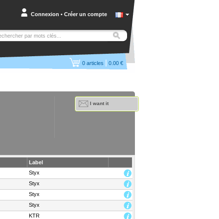
Connexion
•
Créer un compte
|
0
articles
0.00 €
I want it
Label
Styx
Styx
Styx
Styx
KTR