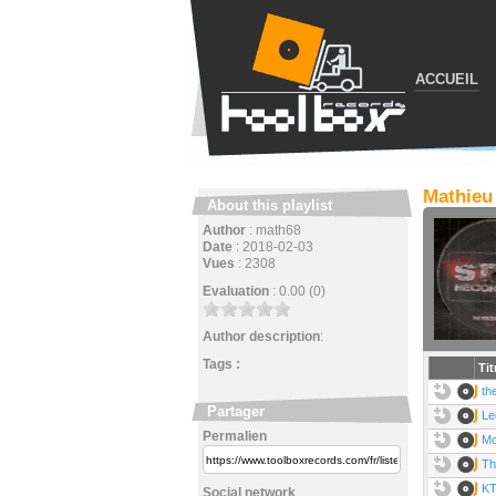
ACCUEIL
Mathieu
About this playlist
Author
:
math68
Date
:
2018-02-03
Vues
:
2308
Evaluation
:
0.00 (0)
Author description
:
Tags :
Tit
th
Partager
Le
Permalien
Mo
Th
KT
Social network