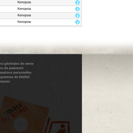
Kenopsia
Kenopsia
Kenopsia
Kenopsia
ns générales de vente
ns de paiement
rmations personelles
ogramme de fidélité
tacter