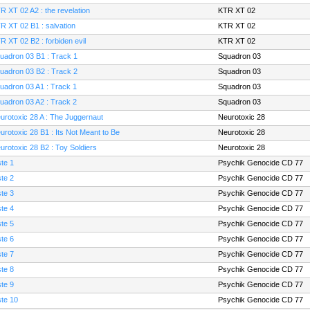
R XT 02 A2 : the revelation
KTR XT 02
R XT 02 B1 : salvation
KTR XT 02
R XT 02 B2 : forbiden evil
KTR XT 02
uadron 03 B1 : Track 1
Squadron 03
uadron 03 B2 : Track 2
Squadron 03
uadron 03 A1 : Track 1
Squadron 03
uadron 03 A2 : Track 2
Squadron 03
urotoxic 28 A : The Juggernaut
Neurotoxic 28
urotoxic 28 B1 : Its Not Meant to Be
Neurotoxic 28
urotoxic 28 B2 : Toy Soldiers
Neurotoxic 28
ste 1
Psychik Genocide CD 77
ste 2
Psychik Genocide CD 77
ste 3
Psychik Genocide CD 77
ste 4
Psychik Genocide CD 77
ste 5
Psychik Genocide CD 77
ste 6
Psychik Genocide CD 77
ste 7
Psychik Genocide CD 77
ste 8
Psychik Genocide CD 77
ste 9
Psychik Genocide CD 77
ste 10
Psychik Genocide CD 77