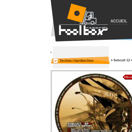
ACCUEIL
i
>
Subcult 12
Techno / hardtechno