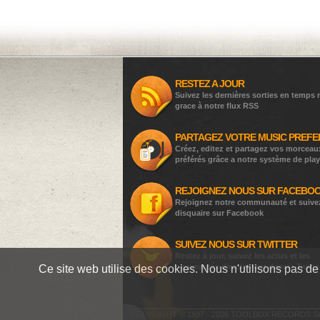
RESTEZ A JOUR
Suivez les dernières sorties en temps r
grace à notre flux RSS
PARTAGEZ VOTRE MUSIC PREFE
Créez, editez et partagez vos morceau
préférés grâce a notre système de play
REJOIGNEZ NOUS SUR FACEBO
Rejoignez notre communauté et suive
disquaire sur Facebook
SUIVEZ NOUS SUR TWITTER
Restez à jour, suivez les actus et les
nouveautés directement depuis Twitte
Ce site web utilise des cookies. Nous n'utilisons pas de 
COPYRIGHT © 1997 - 2026 TOOLBOX RECORDS S