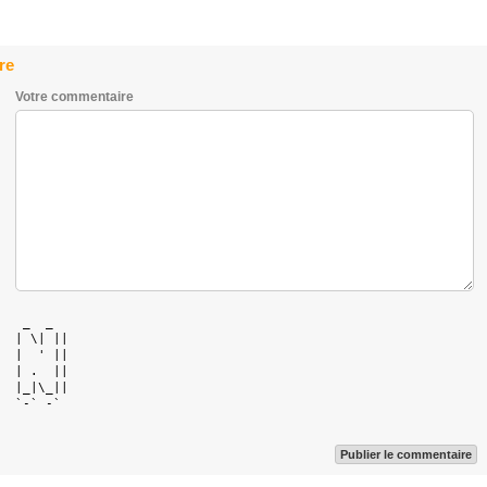
re
Votre commentaire
   _  _   

  | \| || 

  |  ' || 

  | .  || 

  |_|\_|| 

  `-` -`  

Publier le commentaire