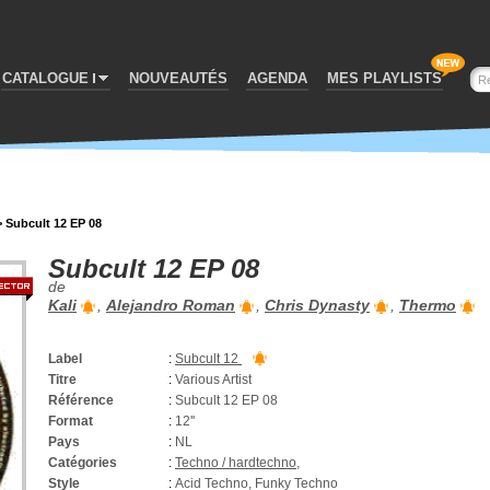
CATALOGUE
NOUVEAUTÉS
AGENDA
MES PLAYLISTS
>
Subcult 12 EP 08
Subcult 12 EP 08
de
Kali
,
Alejandro Roman
,
Chris Dynasty
,
Thermo
Label
:
Subcult 12
Titre
:
Various Artist
Référence
:
Subcult 12 EP 08
Format
:
12''
Pays
:
NL
Catégories
:
Techno / hardtechno
,
Style
:
Acid Techno, Funky Techno