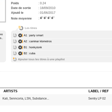
Poids
:
0.24
Date de sortie
:
18/09/2010
Ajouté le
:
01/06/2017
Note moyenne
:
Les titres
ore
A1 : party smart
s..
A2 : caminar klometros
B1 : honkytonk
B2 : cuba
Ajouter tous les titres à une playlist
ARTISTS
LABEL / REF
Kali
,
Senncoria
,
LSN
,
Substance
...
Sentry LP 02