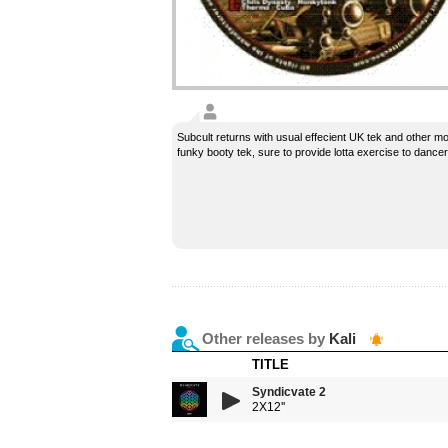
Subcult returns with usual effecient UK tek and other m
funky booty tek, sure to provide lotta exercise to dancer
Other releases by
Kali
TITLE
Syndicvate 2
2X12''