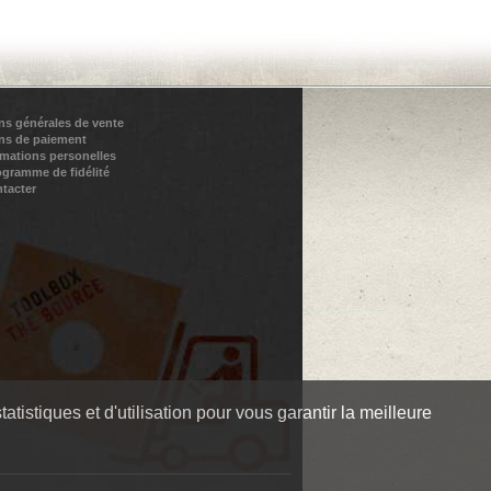
ns générales de vente
ns de paiement
rmations personelles
ogramme de fidélité
tacter
tistiques et d'utilisation pour vous garantir la meilleure