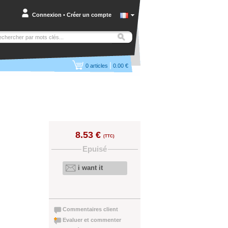
Connexion
•
Créer un compte
|
0
articles
0.00 €
8.53 €
(TTC)
Epuisé
i want it
Commentaires client
Evaluer et commenter