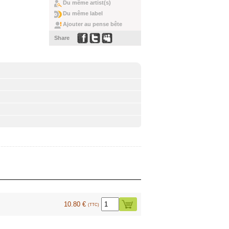
Du même artist(s)
Du même label
Ajouter au pense bête
Share
10.80 €
(TTC)