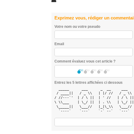
Exprimez vous, rédiger un commentai
Votre nom ou votre pseudo
Email
Comment évaluez vous cet article ?
Entrez les 5 lettres affichées ci dessous
  _____      ___      _  __     ___   
 / ____||   / _ \\   | |/ //   / _ \\ 
/ //---`'  | / \ ||  | ' //   | / \ ||
\ \\___    | \_/ ||  | . \\   | \_/ ||
 \_____||   \___//   |_|\_\\   \___// 
  `----`    `---`    `-` --`   `---`  