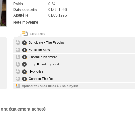
Poids
:
0.24
Date de sortie
:
01/05/1996
Ajouté le
:
01/05/1996
Note moyenne
:
Les titres
Syndicate - The Psycho
Evolution 6120
Capital Punishment
Keep It Underground
Hypnotise
Connect The Dots
Ajouter tous les titres à une playlist
e ont également acheté