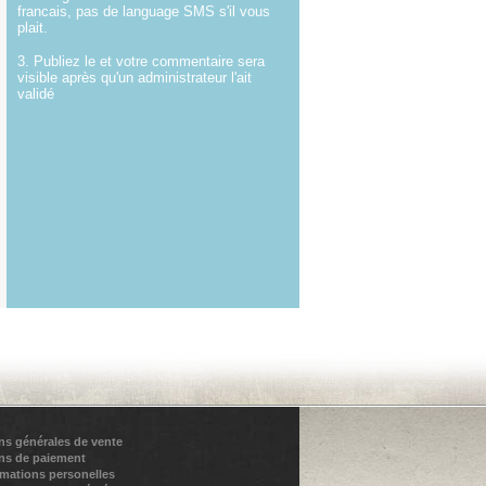
francais, pas de language SMS s'il vous
plait.
3. Publiez le et votre commentaire sera
visible après qu'un administrateur l'ait
validé
ns générales de vente
ns de paiement
rmations personelles