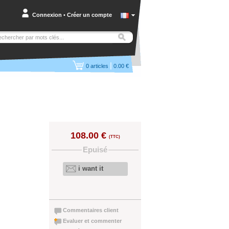
Connexion
•
Créer un compte
|
0
articles
0.00 €
108.00 €
(TTC)
Epuisé
i want it
Commentaires client
Evaluer et commenter