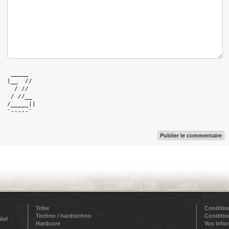
   _____   

  |__  //  

    / //   

   / //__  

  /_____|| 

  `-----`  

Publier le commentaire
Tribe
Conditio
Techno / hardtechno
Conditio
éel
Hardcore
Vos info