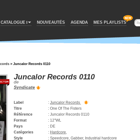
CATALOGUE
NOUVEAUTÉS
AGENDA
MES PLAYLISTS
ecords
>
Juncalor Records 0110
Juncalor Records 0110
de
Syndicate
Label
:
Juncalor Records
Titre
:
One Of The Fisters
Référence
:
Juncalor Records 0110
Format
:
12''WL
Pays
:
DE
Catégories
:
Hardcore
,
Style
:
Speedcore, Gabber, Industrial hardcore