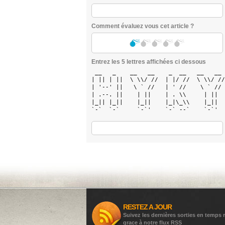
Comment évaluez vous cet article ?
Entrez les 5 lettres affichées ci dessous
 __   _    __   __    _  __   __   __ 
| || | ||  \ \\/ //  | |/ //  \ \\/ //
| '--' ||   \ ` //   | ' //    \ ` // 
| .--. ||    | ||    | . \\     | ||  
|_|| |_||    |_||    |_|\_\\    |_||  
`-`  `-`     `-`'    `-` --`    `-`'  
RESTEZ A JOUR
Suivez les dernières sorties en temps r
grace à notre flux RSS