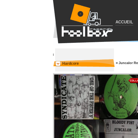
ACCUEIL
i
>
Juncalor R
Hardcore