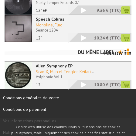
Nasty Temper Records 07
12" EP
9.36 €
(TTC)
Speech Cobras
Monoline
,
Flug
Seance 1204
12"
10.24 €
(TTC)
DU MÊME LABEL
FOLLOW
Alien Symphony EP
Scan X
,
Marcel Fengler
,
Keilari
...
Volphonie Vol 1
12''
10.80 €
(TTC)
Conditions générales de vente
Conditions de paiement
Vos informations personelles
Ce site web utilise des cookies. Nous n'utilisons pas de cookies
Notre programme de fidélité
publicitaires, mais uniquement des cookies à des fins statistiques et