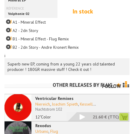
In stock
A1 - Mineral Effect
A2 - 2dn Story
B1 - Mineral Effect - Flug Remix
B2 - 2dn Story - Andre Kronert Remix
i
Superb new EP, coming from a young 22 years old talented
producer ! 180GR massive stuff ! Check it out !
OTHER RELEASES BY
FLUG
FOLLOW
Ventricular Remixes
Niereich
,
Joachim Spieth
,
Kessell
...
Nachtstrom 102
12"Color
21.60 €
(TTC)
Rexodus
Urbano
,
Flug