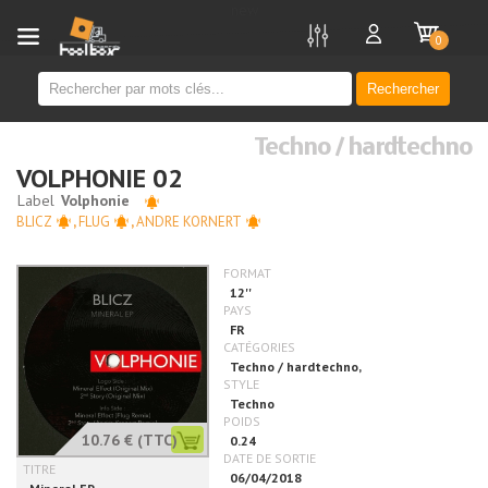
new
0
Rechercher
Techno / hardtechno
VOLPHONIE 02
BLICZ
,
FLUG
,
ANDRE KORNERT
10.76 €
(TTC)