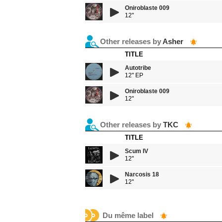
Oniroblaste 009
12"
Other releases by
Asher
TITLE
Autotribe
12" EP
Oniroblaste 009
12"
Other releases by
TKC
TITLE
Scum IV
12''
Narcosis 18
12''
Du même label