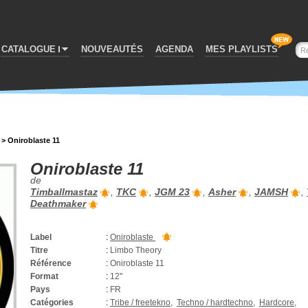
CATALOGUE
NOUVEAUTÉS
AGENDA
MES PLAYLISTS
>
Oniroblaste 11
Oniroblaste 11
de
Timballmastaz
,
TKC
,
JGM 23
,
Asher
,
JAMSH
,
Deathmaker
Label
:
Oniroblaste
Titre
:
Limbo Theory
Référence
:
Oniroblaste 11
Format
:
12''
Pays
:
FR
Catégories
:
Tribe / freetekno
,
Techno / hardtechno
,
Hardcore
,