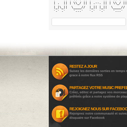
 | .  || | \\_/ || | .--. || | \\_/ ||
 |_|\_||  \____//  |_|| |_||  \____// 
 `-` -`    `---`   `-`  `-`    `---`  
RESTEZ A JOUR
Suivez les dernières sorties en temps r
grace à notre flux RSS
PARTAGEZ VOTRE MUSIC PREFE
Créez, editez et partagez vos morceau
préférés grâce a notre système de play
REJOIGNEZ NOUS SUR FACEBO
Rejoignez notre communauté et suive
disquaire sur Facebook