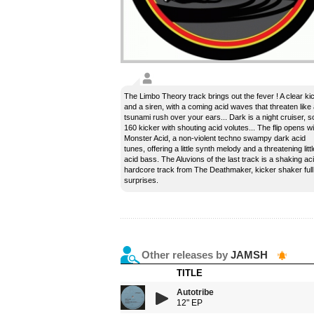
The Limbo Theory track brings out the fever ! A clear ki
and a siren, with a coming acid waves that threaten like
tsunami rush over your ears... Dark is a night cruiser, so
160 kicker with shouting acid volutes... The flip opens wi
Monster Acid, a non-violent techno swampy dark acid
tunes, offering a little synth melody and a threatening littl
acid bass. The Aluvions of the last track is a shaking ac
hardcore track from The Deathmaker, kicker shaker full
surprises.
Other releases by
JAMSH
TITLE
Autotribe
12" EP