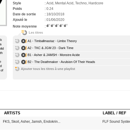
Style
:
Acid, Mental Acid, Techno, Hardcore
Poids
:
0.24
Date de sortie
:
18/10/2018
Ajouté le
:
01/06/2020
Note moyenne
:
Les titres
ck
A1 - Timballmastaz - Limbo Theory
 a
A2 - TKC & JGM 23 - Dark Time
lid
th
B1 - Asher & JAMSH - Monstre Acide
e
B2 - The Deathmaker - Avulsion Of Their Heads
id
Ajouter tous les titres à une playlist
 of
ARTISTS
LABEL / REF
FKS
,
Skoil
,
Asher
,
Jamsh
,
Endokrin
...
FLF Sound Syste