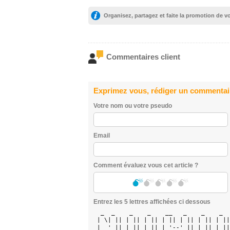
Organisez, partagez et faite la promotion de 
Commentaires client
Exprimez vous, rédiger un commentai
Votre nom ou votre pseudo
Email
Comment évaluez vous cet article ?
Entrez les 5 lettres affichées ci dessous
  _  _    _    _    __   _    _    _  
 | \| || | || | || | || | || | || | ||
 |  ' || | || | || | '--' || | || | ||