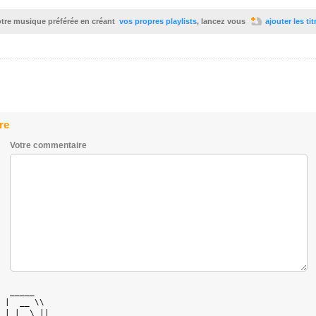
votre musique préférée en créant
vos propres playlists
, lancez vous
ajouter les ti
re
Votre commentaire
  _____    

 |  __ \\  

 | |  \ || 
