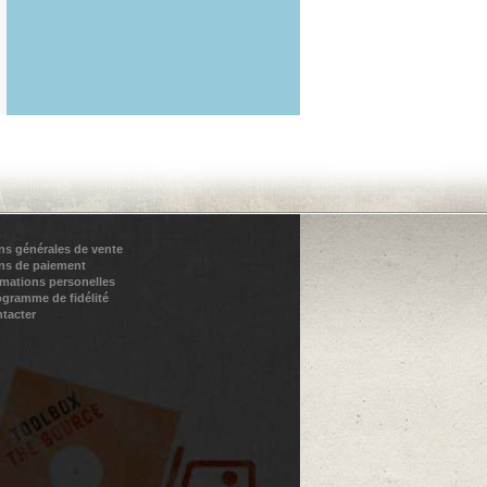
ns générales de vente
ns de paiement
rmations personelles
ogramme de fidélité
tacter