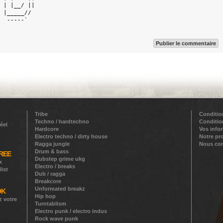
 | |__/ || 

 |_____//  

  -----`   

Publier le commentaire
Tribe
Conditio
Techno / hardtechno
Conditio
éel
Hardcore
Vos info
Electro techno / dirty house
Notre pr
Ragga jungle
Nous con
Drum & bass
REE
Dubstep grime ukg
x
Electro / breaks
list
Dub / ragga
Breakcore
Unformated breakz
OK
Hip hop
z votre
Turntablism
Electro punk / electro indus
Rock wave punk