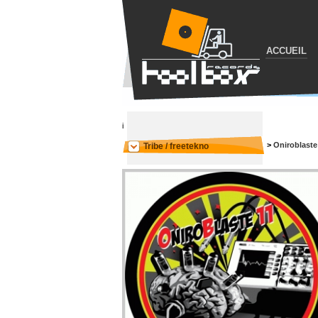
ACCUEIL
i
>
Oniroblaste
Tribe / freetekno