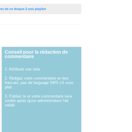
tres de ce disque à une playlist
Conseil pour la rédaction de
commentaire
1. Attribuez une note
2. Rédigez votre commentaire en bon
francais, pas de language SMS s'il vous
plait.
3. Publiez le et votre commentaire sera
visible après qu'un administrateur l'ait
validé