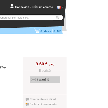
Connexion
•
Créer un compte
|
0
articles
0.00 €
9.60 €
(TTC)
The
Epuisé
i want it
Commentaires client
Evaluer et commenter