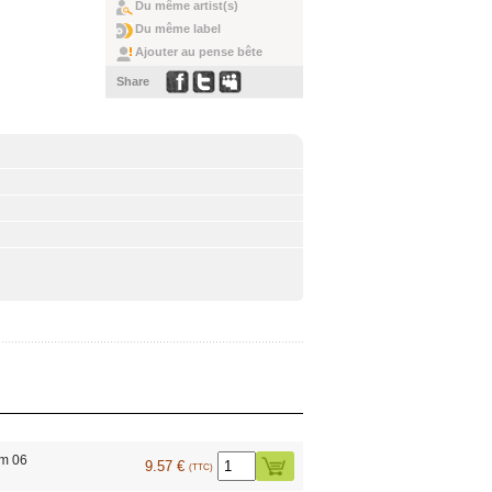
Du même artist(s)
Du même label
Ajouter au pense bête
Share
m 06
9.57 €
(TTC)