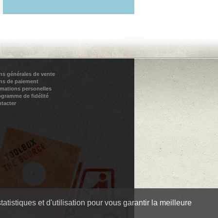
ns générales de vente
ns de paiement
rmations personelles
ogramme de fidélité
tacter
tistiques et d'utilisation pour vous garantir la meilleure