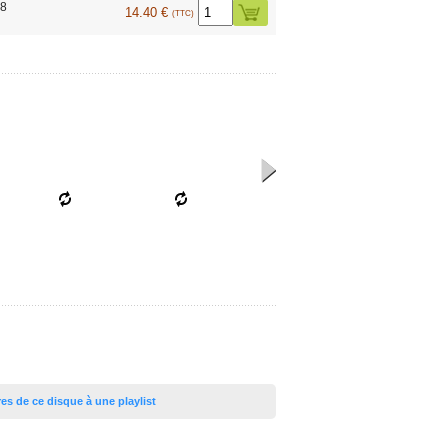
08
14.40 €
(TTC)
tres de ce disque à une playlist