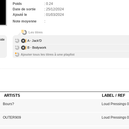
Poids
:
0.24
Date de sortie
:
25/12/2024
Ajouté le
:
01/03/2024
Note moyenne
:
Les titres
side
A - Jack'D
B - Bodywork
Ajouter tous les titres à une playlist
ARTISTS
LABEL / REF
Bours?
Loud Pressings 
OUTER909
Loud Pressings 