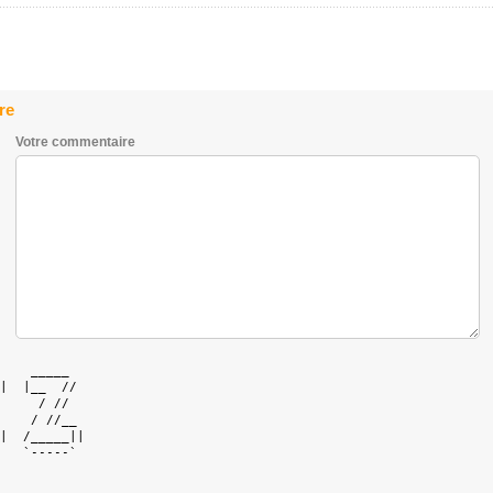
re
Votre commentaire
    _____   

|  |__  //  

     / //   

    / //__  

|  /_____|| 

   `-----`  
