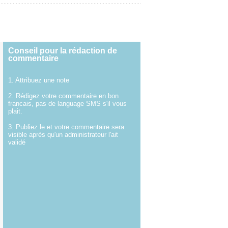
Conseil pour la rédaction de
commentaire
1. Attribuez une note
2. Rédigez votre commentaire en bon
francais, pas de language SMS s'il vous
plait.
3. Publiez le et votre commentaire sera
visible après qu'un administrateur l'ait
validé