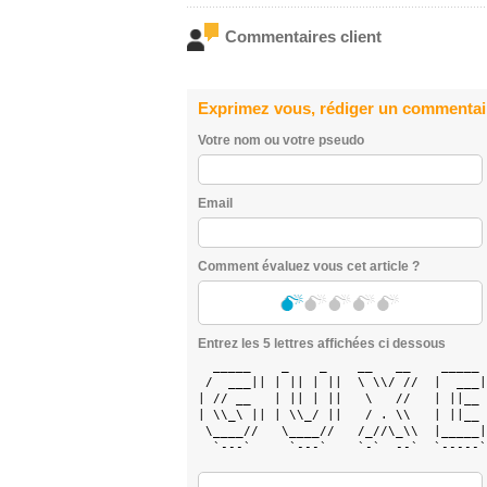
Commentaires client
Exprimez vous, rédiger un commentai
Votre nom ou votre pseudo
Email
Comment évaluez vous cet article ?
Entrez les 5 lettres affichées ci dessous
  _____    _    _    __   __    _____ 
 /  ___|| | || | ||  \ \\/ //  |  ___|
| // __   | || | ||   \   //   | ||__ 
| \\_\ || | \\_/ ||   / . \\   | ||__ 
 \____//   \____//   /_//\_\\  |_____|
  `---`     `---`    `-`  --`  `-----`