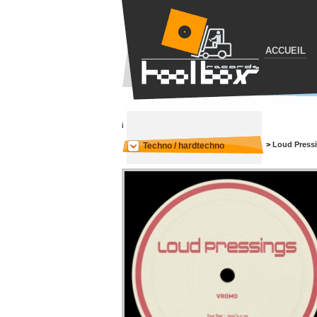
ACCUEIL
i
>
Loud Press
Techno / hardtechno