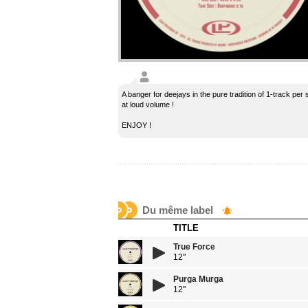
A banger for deejays in the pure tradition of 1-track per 
at loud volume !
ENJOY !
Du même label
TITLE
True Force
12"
Purga Murga
12"