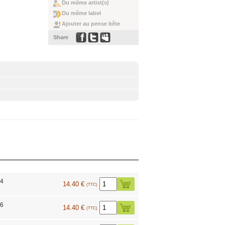
Du même artist(s)
Du même label
Ajouter au pense bête
Share
04
14.40 €
(TTC)
06
14.40 €
(TTC)