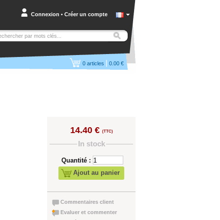
Connexion
•
Créer un compte
|
0
articles
0.00 €
14.40 €
(TTC)
In stock
Quantité :
Ajout au panier
Commentaires client
Evaluer et commenter