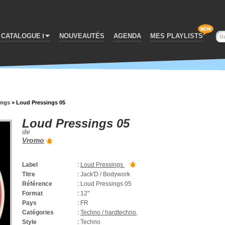
CATALOGUE
NOUVEAUTÉS
AGENDA
MES PLAYLISTS
ings
>
Loud Pressings 05
Loud Pressings 05
de
Vromo
Label
:
Loud Pressings
Titre
:
Jack'D / Bodywork
Référence
:
Loud Pressings 05
Format
:
12"
Pays
:
FR
Catégories
:
Techno / hardtechno
,
Style
:
Techno