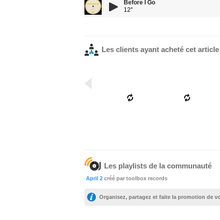
Before I Go
12''
Les clients ayant acheté cet articl
Les playlists de la communauté
April 2
créé par toolbox records
Organisez, partagez et faite la promotion de 