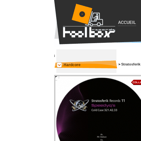
ACCUEIL
i
>
Stratosferi
Hardcore