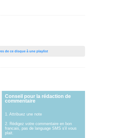
tres de ce disque à une playlist
Conseil pour la rédaction de
commentaire
1. Attribuez une note
2. Rédigez votre commentaire en bon
francais, pas de language SMS s'il vous
plait.