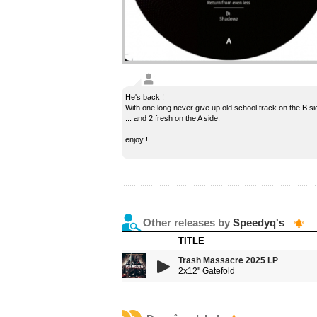
He's back !
With one long never give up old school track on the B si
... and 2 fresh on the A side.
enjoy !
Other releases by
Speedyq's
TITLE
Trash Massacre 2025 LP
2x12'' Gatefold