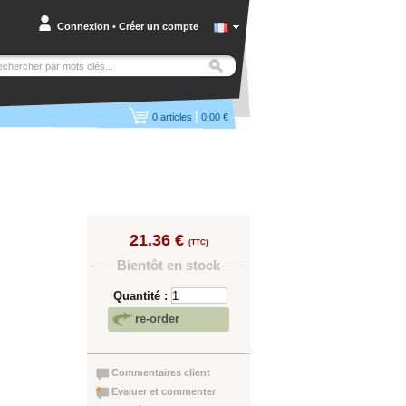
Connexion
•
Créer un compte
|
0
articles
0.00 €
21.36 €
(TTC)
Bientôt en stock
Quantité :
re-order
Commentaires client
Evaluer et commenter