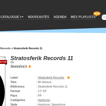
CATALOGUE
NOUVEAUTÉS
AGENDA
MES PLAYLISTS
k Records
>
Stratosferik Records 11
Stratosferik Records 11
de
Speedyq's
Label
:
Stratosferik Records
Titre
:
Mr Walace
Référence
:
Stratosferik Records 11
Format
:
12" EP
Pays
:
FR
Catégories
:
Hardcore
,
Style
:
Hardcore, Speedcore