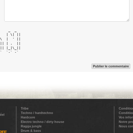
    _  _   

   | \| || 

\  |  ' || 

|| | .  || 

|| |_|\_|| 

`  `-` -`  

Publier le commentaire
Tribe
Conditio
Techno / hardtechno
Conditio
éel
Hardcore
Vos info
Electro techno / dirty house
Notre pr
Ragga jungle
Nous con
Drum & bass
REE