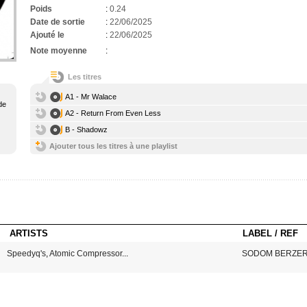
Poids
:
0.24
Date de sortie
:
22/06/2025
Ajouté le
:
22/06/2025
Note moyenne
:
Les titres
A1 - Mr Walace
de
A2 - Return From Even Less
B - Shadowz
Ajouter tous les titres à une playlist
ARTISTS
LABEL / REF
Speedyq's
,
Atomic Compressor
...
SODOM BERZER