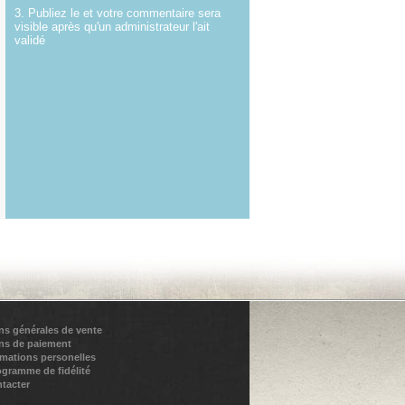
3. Publiez le et votre commentaire sera
visible après qu'un administrateur l'ait
validé
ns générales de vente
ns de paiement
rmations personelles
ogramme de fidélité
tacter