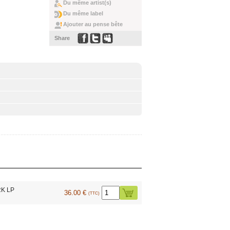
Du même artist(s)
Du même label
Ajouter au pense bête
Share
K LP
36.00 €
(TTC)