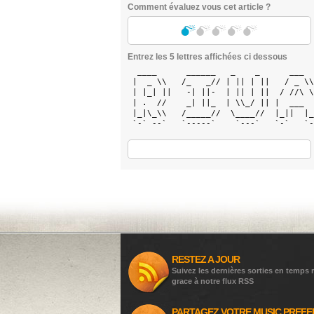
Comment évaluez vous cet article ?
Entrez les 5 lettres affichées ci dessous
  ____      ______   _    _      ___  
 |  _ \\   /_   _// | || | ||   / _ \\
 | |_| ||   -| ||-  | || | ||  / //\ \
 | .  //    _| ||_  | \\_/ || |  ___  
 |_|\_\\   /_____//  \____//  |_||  |_
 `-` --`   `-----`    `---`   `-`   `-
RESTEZ A JOUR
Suivez les dernières sorties en temps r
grace à notre flux RSS
PARTAGEZ VOTRE MUSIC PREFE