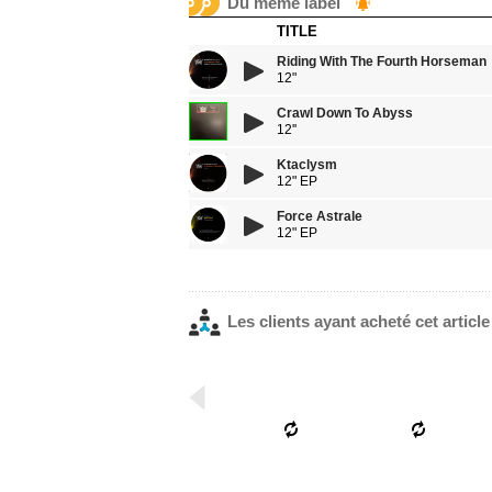
Du même label
TITLE
Riding With The Fourth Horseman
12"
Crawl Down To Abyss
12''
Ktaclysm
12" EP
Force Astrale
12" EP
Les clients ayant acheté cet articl