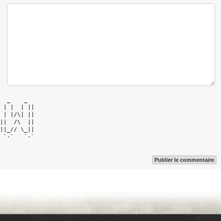
  _    _   

 | |  | || 

 | |/\| || 

||  /\  || 

||_// \_|| 

 `-`   `-` 

Publier le commentaire