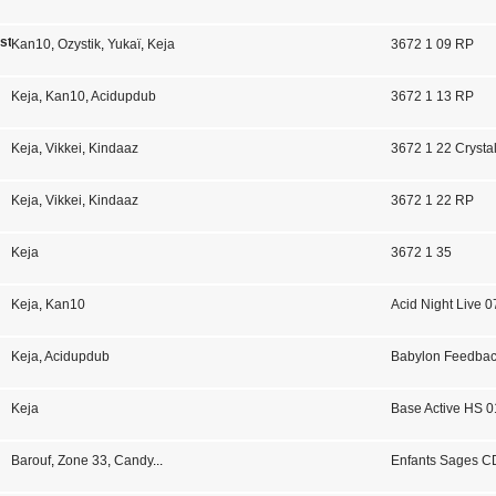
st
Kan10
,
Ozystik
,
Yukaï
,
Keja
3672 1 09 RP
Keja
,
Kan10
,
Acidupdub
3672 1 13 RP
Keja
,
Vikkei
,
Kindaaz
3672 1 22 Crysta
Keja
,
Vikkei
,
Kindaaz
3672 1 22 RP
Keja
3672 1 35
Keja
,
Kan10
Acid Night Live 0
Keja
,
Acidupdub
Babylon Feedbac
Keja
Base Active HS 0
Barouf
,
Zone 33
,
Candy
...
Enfants Sages C