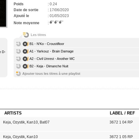
Poids
:
0.24
Date de sortie
:
17/06/2020
Ajouté le
:
01/05/2023
Note moyenne
:
Les titres
B1 - N'Ko - Croustifloor
A1 - Yarkouz - Brain Damage
e D-
A2 - Civil Unrest - Another MC
B2 - Keja - Dimanche Nuit
Ajouter tous les titres à une playlist
ARTISTS
LABEL / REF
Keja
,
Ozystik
,
Kan10
,
Bat07
3672 1 04 RP
Keja
,
Ozystik
,
Kan10
3672 1 05 RP