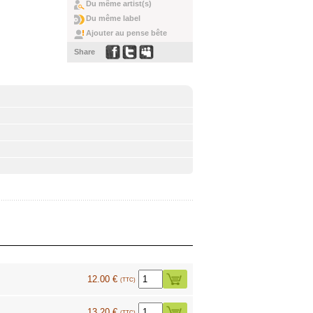
Du même artist(s)
Du même label
Ajouter au pense bête
Share
12.00 €
(TTC)
13.20 €
(TTC)