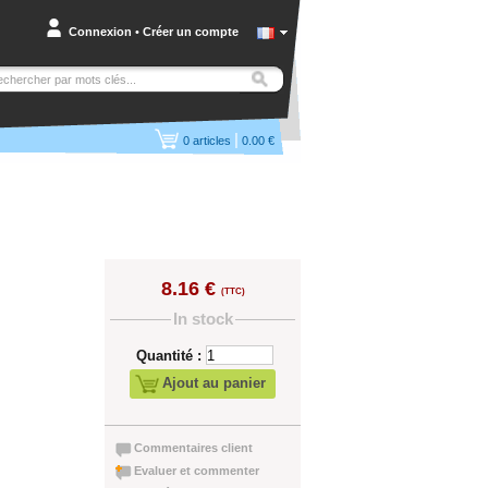
Connexion
•
Créer un compte
|
0
articles
0.00 €
8.16 €
(TTC)
In stock
Quantité :
Ajout au panier
Commentaires client
Evaluer et commenter