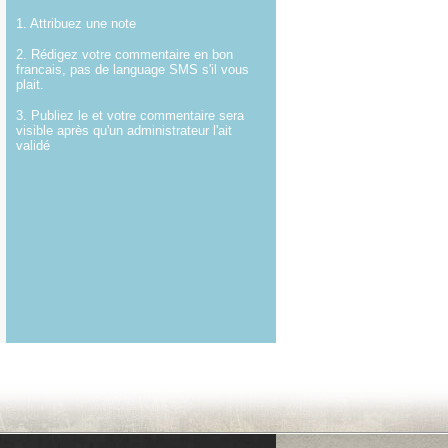
1. Attribuez une note
2. Rédigez votre commentaire en bon
francais, pas de language SMS s'il vous
plait.
3. Publiez le et votre commentaire sera
visible après qu'un administrateur l'ait
validé