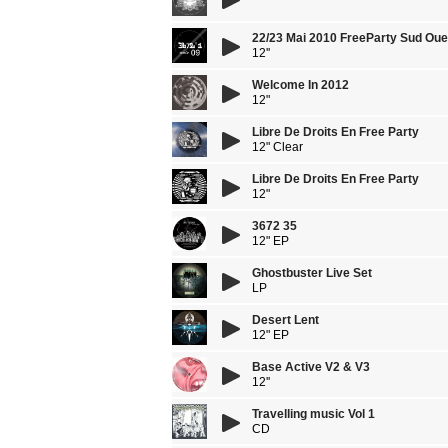
22/23 Mai 2010 FreeParty Sud Oue
12''
Welcome In 2012
12"
Libre De Droits En Free Party
12" Clear
Libre De Droits En Free Party
12"
3672 35
12" EP
Ghostbuster Live Set
LP
Desert Lent
12" EP
Base Active V2 & V3
12''
Travelling music Vol 1
CD