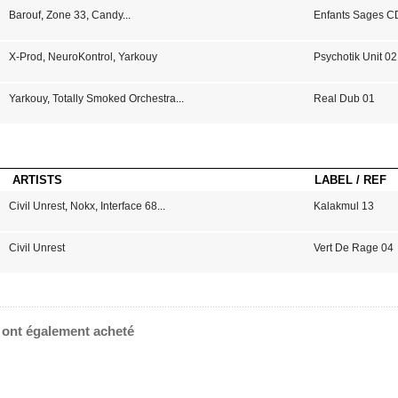
Barouf
,
Zone 33
,
Candy
...
Enfants Sages C
X-Prod
,
NeuroKontrol
,
Yarkouy
Psychotik Unit 02
Yarkouy
,
Totally Smoked Orchestra
...
Real Dub 01
ARTISTS
LABEL / REF
Civil Unrest
,
Nokx
,
Interface 68
...
Kalakmul 13
Civil Unrest
Vert De Rage 04
e ont également acheté