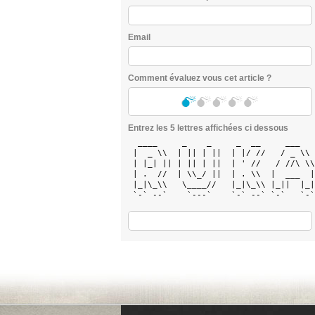
Email
Comment évaluez vous cet article ?
Entrez les 5 lettres affichées ci dessous
  ____     _    _     _  __     ___   
 |  _ \\  | || | ||  | |/ //   / _ \\ 
 | |_| || | || | ||  | ' //   / //\ \\
 | .  //  | \\_/ ||  | . \\  |  ___  |
 |_|\_\\   \____//   |_|\_\\ |_||  |_|
 `-` --`    `---`    `-` --` `-`   `-`