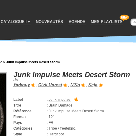
CATALOGUE
NOUVEAUTÉS
AGENDA
MES PLAYLISTS
se
>
Junk Impulse Meets Desert Storm
Junk Impulse Meets Desert Storm
de
Yarkouy
,
Civil Unrest
,
N'Ko
,
Keja
Label
:
Junk Impulse
Titre
:
Brain Damage
Référence
:
Junk Impulse Meets Desert Storm
Format
:
12''
Pays
:
FR
Catégories
:
Tribe / freetekno
,
Style
:
Hardfloor