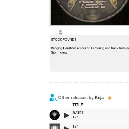
STOCK FOUND !
Banging Hardfloor 4 tracker. Featuring one track from d
Storm crew.
Other releases by
Keja
TITLE
BAT07
12''
12''