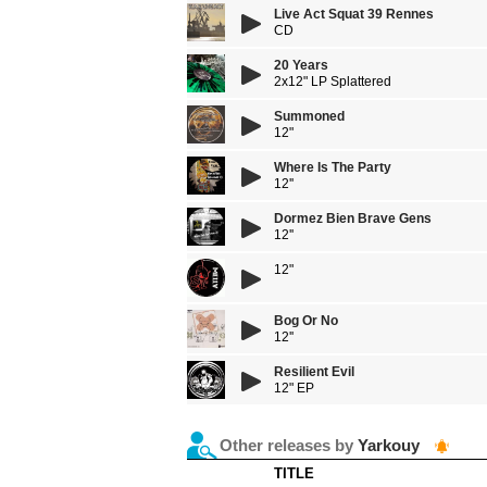
Live Act Squat 39 Rennes
CD
20 Years
2x12" LP Splattered
Summoned
12"
Where Is The Party
12''
Dormez Bien Brave Gens
12''
12"
Bog Or No
12''
Resilient Evil
12" EP
Other releases by
Yarkouy
TITLE