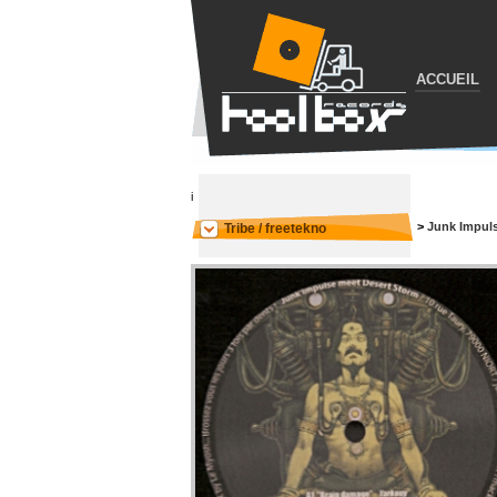
ACCUEIL
i
>
Junk Impul
Tribe / freetekno