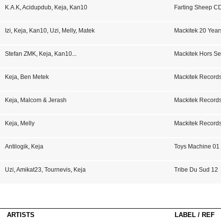
K.A.K
,
Acidupdub
,
Keja
,
Kan10
Farting Sheep C
Izi
,
Keja
,
Kan10
,
Uzi
,
Melly
,
Matek
Mackitek 20 Year
Stefan ZMK
,
Keja
,
Kan10
...
Mackitek Hors Se
Keja
,
Ben Metek
Mackitek Record
Keja
,
Malcom & Jerash
Mackitek Record
Keja
,
Melly
Mackitek Record
Antilogik
,
Keja
Toys Machine 01
Uzi
,
Amikat23
,
Tournevis
,
Keja
Tribe Du Sud 12
ARTISTS
LABEL / REF