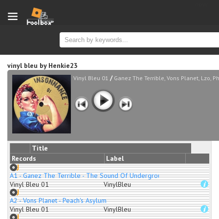
new
vinyl bleu
by
Henkie23
/
Vinyl Bleu 01
Ganez The Terrible, Vons Planet, Lzo, P
Title
Records
Label
A1 - Ganez The Terrible - The Sound Of Underground
Vinyl Bleu 01
VinylBleu
A2 - Vons Planet - Peach's Asylum
Vinyl Bleu 01
VinylBleu