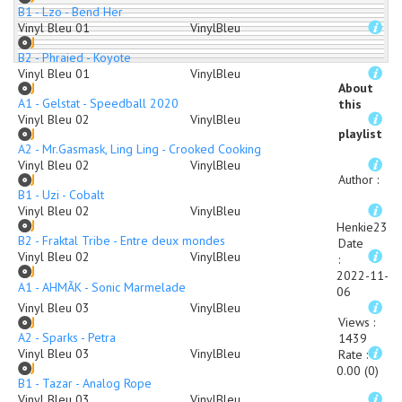
B1 - Lzo - Bend Her
Vinyl Bleu 01
VinylBleu
B2 - Phraied - Koyote
Vinyl Bleu 01
VinylBleu
About
A1 - Gelstat - Speedball 2020
this
Vinyl Bleu 02
VinylBleu
playlist
A2 - Mr.Gasmask, Ling Ling - Crooked Cooking
Vinyl Bleu 02
VinylBleu
Author
:
B1 - Uzi - Cobalt
Vinyl Bleu 02
VinylBleu
Henkie23
B2 - Fraktal Tribe - Entre deux mondes
Date
Vinyl Bleu 02
VinylBleu
:
2022-11-
A1 - AHMÃK - Sonic Marmelade
06
Vinyl Bleu 03
VinylBleu
Views
:
A2 - Sparks - Petra
1439
Vinyl Bleu 03
VinylBleu
Rate
:
0.00 (0)
B1 - Tazar - Analog Rope
Vinyl Bleu 03
VinylBleu