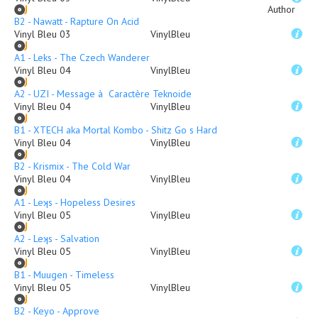
Author
B2 - Nawatt - Rapture On Acid
Vinyl Bleu 03
VinylBleu
A1 - Leks - The Czech Wanderer
Vinyl Bleu 04
VinylBleu
A2 - UZI - Message à Caractère Teknoide
Vinyl Bleu 04
VinylBleu
B1 - XTECH aka Mortal Kombo - Shitz Go s Hard
Vinyl Bleu 04
VinylBleu
B2 - Krismix - The Cold War
Vinyl Bleu 04
VinylBleu
A1 - Leʞs - Hopeless Desires
Vinyl Bleu 05
VinylBleu
A2 - Leʞs - Salvation
Vinyl Bleu 05
VinylBleu
B1 - Muugen - Timeless
Vinyl Bleu 05
VinylBleu
B2 - Keyo - Approve