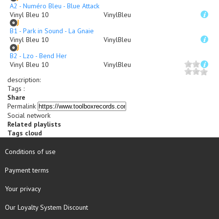
A2 - Numéro Bleu - Blue Attack
Vinyl Bleu 10
VinylBleu
B1 - Park in Sound - La Gnaie
Vinyl Bleu 10
VinylBleu
B2 - Lzo - Bend Her
Vinyl Bleu 10
VinylBleu
description
:
Tags :
Share
Permalink
Social network
Related playlists
Tags cloud
Conditions of use
Payment terms
Your privacy
Our Loyalty System Discount