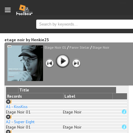
new
etage noir
by
Henkie23
/
/
Etage Noir 01
Parov Stelar
Etage Noir
Title
Records
Label
A1 - KissKiss
Etage Noir 01
Etage Noir
A2 - Super Eight
Etage Noir 01
Etage Noir