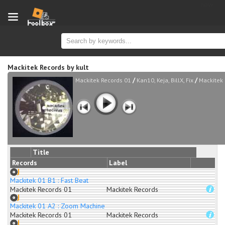
new
Mackitek Records
by
kult
/
/
Mackitek Records 01
Kan10, Keja, BillX, Fix
Mackitek
Title
Records
Label
Mackitek 01 B1 : Fast Beat
Mackitek Records 01
Mackitek Records
Mackitek 01 A2 : Zoom Machine
Mackitek Records 01
Mackitek Records