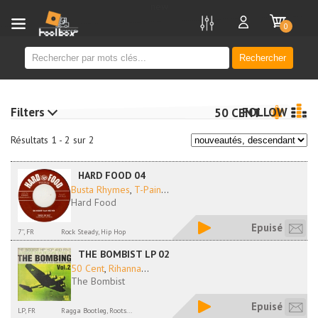
new
0
Rechercher
Filters
FOLLOW
50 CENT
Résultats 1 - 2 sur 2
HARD FOOD 04
Busta Rhymes
,
T-Pain
...
Hard Food
Epuisé
7'', FR
Rock Steady, Hip Hop
THE BOMBIST LP 02
50 Cent
,
Rihanna
...
The Bombist
Epuisé
LP, FR
Ragga Bootleg, Roots...