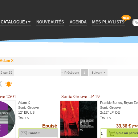
CATALOGUE
NOUVEAUTÉS
AGENDA
MES PLAYLISTS
Adam X
25 sur 25
< Précédent
1
Suivant >
X
ove 2501
Sonic Groove LP 19
Adam X
Frankie Bones
,
Bryan Ze
Sonic Groove
Sonic Groove
12" EP, US
2x12" LP, DE
Techno
Techno
Epuisé
33.36 €
(TTC
i want it
Ajout au panie