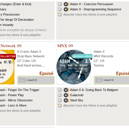
rchanges (Enter & Exit)
Adam X - Coercive Persuasion
nary
Adam X - Deprogramming Sequence
ry Possession
Ajouter tous les titres à une playlist
he Verge Of Decimation
r Insanity
fiche complète du disque (9 titres)
ous les titres à une playlist
 Network 09
MNX 09
X-Crash
,
Adam X
Adam X
Drop Bass Network
MNX Records
12" Color, US
12", US
Acid Hard techno,...
Techno
Epuisé
Epuis
i want it
i want it
ash - Finger On The Trigger
Adam X â- Going Back To Belgium
ash - Power Play
Galactoid
ash - Mirror Obsession
Steel Sky
ash - Less Is More
Ajouter tous les titres à une playlist
ous les titres à une playlist