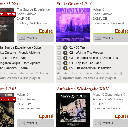
ove 25 Years
Sonic Groove LP 10
The Source Experience
...
Adam X
Sonic Groove
Sonic Groove
2xLP, DE
2X12'', DE
Techno, Dark Techno
Industrial Techno, Acid
Epuisé
Epuis
i want it
i want it
The Source Experience - Subar
01 - 88 Tram
Max Durante - Mondo Violento
02 - Walk In The Woods
Orphx - Love Revolt
03 - Dystopic Monolithic Structures
Diagentic Origin - Born Against
04 - Trip Into The Past
The Panacea - Storm
05 - Dissociation in Desolation
fiche complète du disque (12 titres)
Accèder à la fiche complète du disque (9 titres)
ous les titres à une playlist
Ajouter tous les titres à une playlist
ove LP 05
Aufnahme Wiedergabe XXV
Adam X
Mass-X-Odus
,
Adam X
Sonic Groove
Aufnahme Wiedergabe
2x12", DE
12'', DE
Industrial techno
Industrial Techno, Nu...
Epuisé
Epuis
i want it
i want it