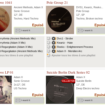
ove 1041
Pole Group 21
Ancient Methods
,
Adam X
DVS1
,
Kwartz
,
Reeko
...
Sonic Groove
Pole Group
12", DE
12", SP
Techno, Hard Techno
Techno, Broken techno
Epuisé
Epuis
i want it
i want it
rrythmia (Ancient Methods Mix)
Dvs1 - Strobe
rrythmia (Adam X Mix)
Kwartz - Hate
al Regurgitation (Adam X Mix)
Reeko - Enlightenment Process
al Regurgitation (Ancient Methods Mix)
Adam X - Meridien Arc
ous les titres à une playlist
Ajouter tous les titres à une playlist
ove LP 01
Suicide Berlin Dark Series 02
Adam X
Adam X
Sonic Groove
Suicide Berlin
2x12", DE
12", DE
US Techno
Deep Electro techno
Epuisé
Epuis
i want it
i want it