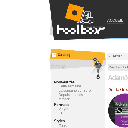
ACCUEIL
Catalog
Artist
Résultats 1 - 
Adam 
Nouveautés
Cette semaine
Sonic Gro
La semaine dernière
Depuis un mois
restock
Formats
Vinyle
CD
Styles
Tous