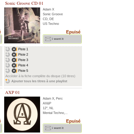
Sonic Groove CD 01
Adam X
Sonic Groove
CD, DE
US Techno
é
Epuisé
i want it
Piste 1
Piste 2
Piste 3
Piste 4
Piste 5
Accèder à la fiche complète du disque (10 titres)
Ajouter tous les titres à une playlist
AXP 01
Adam X
,
Perc
AX&P
12", NL
Mental Techno,...
é
Epuisé
i want it