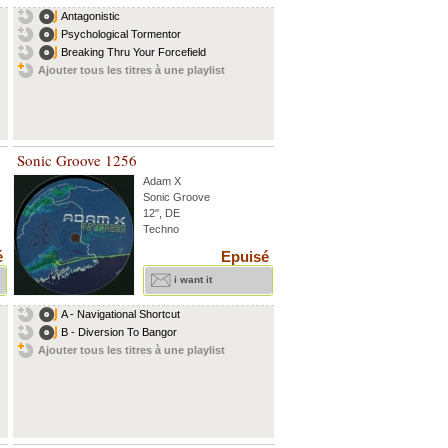
Antagonistic
Psychological Tormentor
Breaking Thru Your Forcefield
Ajouter tous les titres à une playlist
Sonic Groove 1256
.
Adam X
Sonic Groove
12", DE
Techno
é
Epuisé
i want it
A - Navigational Shortcut
B - Diversion To Bangor
Ajouter tous les titres à une playlist