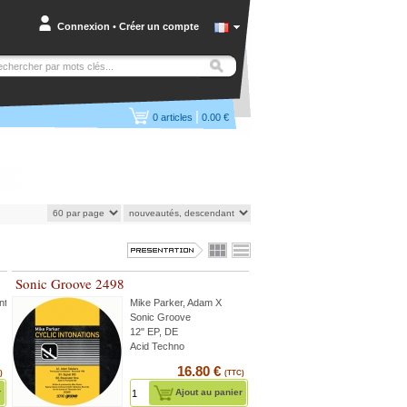
Connexion
•
Créer un compte
|
0
articles
0.00 €
Sonic Groove 2498
ntz
...
Mike Parker
,
Adam X
Sonic Groove
12" EP, DE
Acid Techno
16.80 €
)
(TTC)
r
Ajout au panier