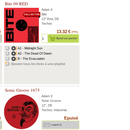
Bite 09 RED
Adam X
Bite
12'' Red, DE
Techno
é
13.32 €
(TTC)
Ajout au panier
A1 - Midnight Sun
A2 - The Dead Of Dawn
B - The Evacuation
Ajouter tous les titres à une playlist
Sonic Groove 1675
Adam X
Sonic Groove
12", DE
Techno, Industrial...
é
Epuisé
i want it