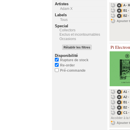
Artistes
A - 
Adam X
B1 -
Labels
B2 - 
Tous
Ajouter t
Special
Collectors
Exclus et incontournables
Occasions
Pi Electro
Rétablir les filtres
Disponibilité
Rupture de stock
Re-order
Pré-commande
A1 -
A2 -
B1 -
B2 -
C1 -
Accèder à la 
Ajouter t