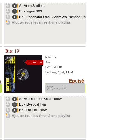
A - Atom Soldiers
B1 - Signal 303
B2 - Resonator One - Adam X's Pumped Up...
Ajouter tous les titres à une playlist
Bite 19
Adam X
Bite
12", EP, UK
Techno, Acid, EBM
Epuisé
)
r
i want it
A - As The Fear Shall Follow
B1 - Mystical Twist
B2 - On The Prowl
Ajouter tous les titres à une playlist