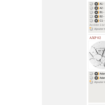
A1 -
A2 -
B1 -
B2 -
C1 -
Accèder à la 
Ajouter t
AXP 02
Adam
Adam
Ajouter t