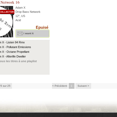
 Network 16
Adam X
Drop Bass Network
12'', US
Acid
Epuisé
i want it
 X - Listen 94 Rmx
 X - Pollutant Emissions
 X - Octane Propellant
 X - Afterlife Dweller
ous les titres à une playlist
25 sur 25
< Précédent
1
Suivant >