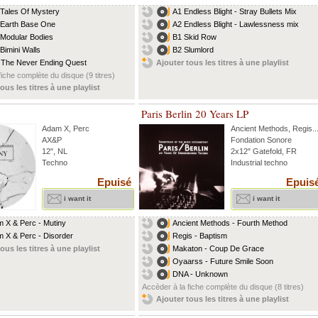
 Tales Of Mystery
A1 Endless Blight - Stray Bullets Mix
 Earth Base One
A2 Endless Blight - Lawlessness mix
 Modular Bodies
B1 Skid Row
 Bimini Walls
B2 Slumlord
 The Never Ending Quest
Ajouter tous les titres à une playlist
fiche complète du disque (9 titres)
ous les titres à une playlist
Paris Berlin 20 Years LP
Adam X
,
Perc
Ancient Methods
,
Regis
..
AX&P
Fondation Sonore
12", NL
2x12" Gatefold, FR
Techno
Industrial techno
Epuisé
Epuis
i want it
i want it
 X & Perc - Mutiny
Ancient Methods - Fourth Method
 X & Perc - Disorder
Regis - Baptism
ous les titres à une playlist
Makaton - Coup De Grace
Oyaarss - Future Smile Soon
DNA - Unknown
Accèder à la fiche complète du disque (8 titres)
Ajouter tous les titres à une playlist