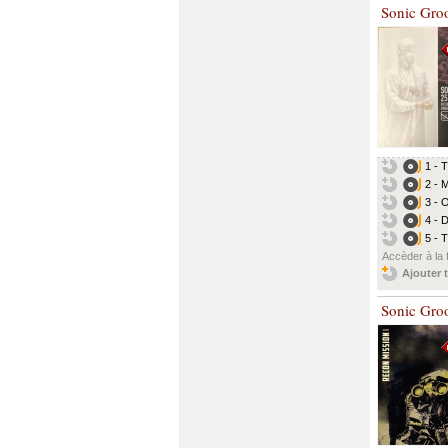
Sonic Gro
1 - 
2 - 
3 - 
4 - 
5 - 
Accèder à la 
Ajouter t
Sonic Gro