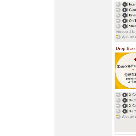
Inte
Cate
Bina
On T
Shee
Accèder à la 
Ajouter t
Drop Bass
X-Cr
X-Cr
X-Cr
X-Cr
Ajouter t