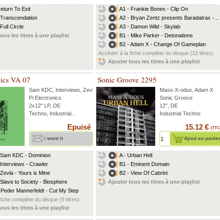
Return To Exit
A1 - Frankie Bones - Clip On
 Transcendation
A2 - Bryan Zentz presents Baradatrax -...
Full Circle
A3 - Damon Wild - Skylab
ous les titres à une playlist
B1 - Mike Parker - Detonations
B2 - Adam X - Change Of Gameplan
Accèder à la fiche complète du disque (12 titres)
Ajouter tous les titres à une playlist
nics VA 07
Sonic Groove 2295
Sam KDC
,
Interviews
,
Zevla
...
Mass-X-odus
,
Adam X
Pi Electronics
Sonic Groove
2x12" LP, DE
12", DE
Techno, Industrial...
Industrial Techno
Epuisé
15.12 €
(TTC
i want it
Ajout au panie
 Sam KDC - Dominion
A - Urban Hell
 Interviews - Crawler
B1 - Eminent Domain
 Zevla - Yours is Mine
B2 - View Of Cabrini
 Slave to Society - Biosphere
Ajouter tous les titres à une playlist
 Peder Mannerfeldt - Cut My Step
fiche complète du disque (9 titres)
ous les titres à une playlist