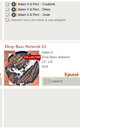
Adam X & Perc - Coulomb
Adam X & Perc - Dines
Adam X & Perc - Joule
Ajouter tous les titres à une playlist
Drop Bass Network 62
Adam X
Drop Bass Network
12'', US
Acid
é
Epuisé
i want it