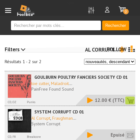
new
0
Rechercher
Filters
FOLLOW
AL CORRUPT
Résultats 1 - 2 sur 2
GOULBURN POULTRY FANCIERS SOCIETY CD 01
toe cutter
,
Maladroit
...
PainFree Found Sound
12.00 €
(TTC)
CD, OZ
Punks
SYSTEM CORRUPT CD 01
Al Corrupt
,
Fraughman
...
System Corrupt
Epuisé
CD, FR
Breakcore