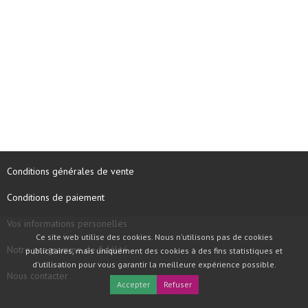
Conditions générales de vente
Conditions de paiement
Vos informations personelles
Ce site web utilise des cookies. Nous n'utilisons pas de cookies
Notre programme de fidélité
publicitaires, mais uniquement des cookies à des fins statistiques et
d'utilisation pour vous garantir la meilleure expérience possible.
Nous contacter
Accepter
Refuser
COPYRIGHT © 1997 - 2026 TOOLBOX RECORDS SAS