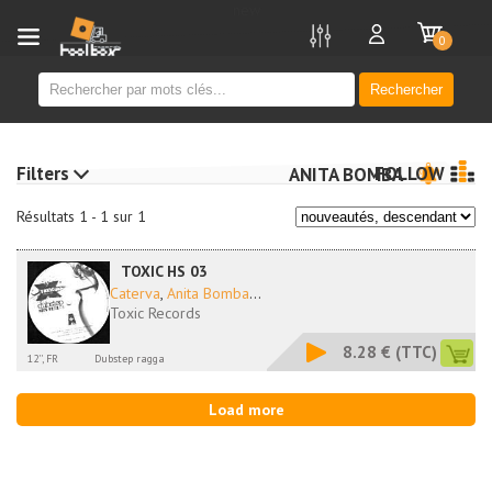
new
0
Rechercher
Filters
FOLLOW
ANITA BOMBA
Résultats 1 - 1 sur 1
TOXIC HS 03
Caterva
,
Anita Bomba
...
Toxic Records
8.28 €
(TTC)
12'', FR
Dubstep ragga
Load more