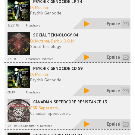
PSYCHIK GENOCIDE LP 24
Dj Mutante
Psychik Genocide
Epuisé
2x12'', FR
Frenchcore
SOCIAL TEKNOLOGY 04
Dj Mutante
,
Barbu
,
D.O.M.
Social Teknology
Epuisé
12'', FR
Frenchcore, Tribecore
PSYCHIK GENOCIDE CD 59
Dj Mutante
Psychik Genocide
Epuisé
CD, FR
Frenchcore
CANADIAN SPEEDCORE RESISTANCE 13
CSR Superstars
...
Canadian Speedcore...
Epuisé
12'' Picture, DE
Industrial hardcore,...