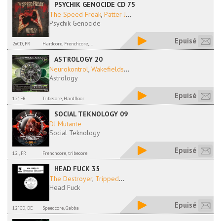
PSYCHIK GENOCIDE CD 75
The Speed Freak
,
Patter J
...
Psychik Genocide
Epuisé
2xCD, FR
Hardcore, Frenchcore,...
ASTROLOGY 20
Neurokontrol
,
Wakefields
...
Astrology
Epuisé
12", FR
Tribecore, Hardfloor
SOCIAL TEKNOLOGY 09
DJ Mutante
Social Teknology
Epuisé
12'', FR
Frenchcore, tribecore
HEAD FUCK 35
The Destroyer
,
Tripped
...
Head Fuck
Epuisé
12" CD, DE
Speedcore, Gabba