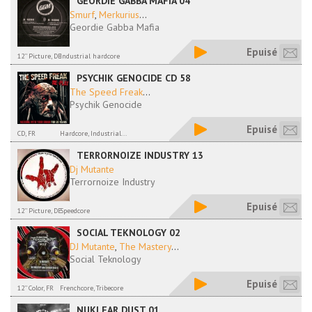
GEORDIE GABBA MAFIA 04
Smurf
,
Merkurius
...
Geordie Gabba Mafia
Epuisé
12'' Picture, DE
Industrial hardcore
PSYCHIK GENOCIDE CD 58
The Speed Freak
...
Psychik Genocide
Epuisé
CD, FR
Hardcore, Industrial...
TERRORNOIZE INDUSTRY 13
Dj Mutante
Terrornoize Industry
Epuisé
12'' Picture, DE
Speedcore
SOCIAL TEKNOLOGY 02
DJ Mutante
,
The Mastery
...
Social Teknology
Epuisé
12'' Color, FR
Frenchcore, Tribecore
NUKLEAR DUST 01