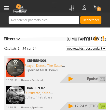
new
0
Rechercher
Filters
FOLLOW
DJ MUTANTE
Résultats 1 - 34 sur 34
SBMBBM001
Raxyor
,
Detest
,
The Satan
...
Superbad MIDI Breaks
Epuisé
12" EP, UK
Hardcore, Crossbrred,...
BAKTUN 02
Dj Mutante
,
Kalbo
...
Collectif Tetrabass
12.24 €
(TTC)
12" EP, FR
Hardcore, Speedcore