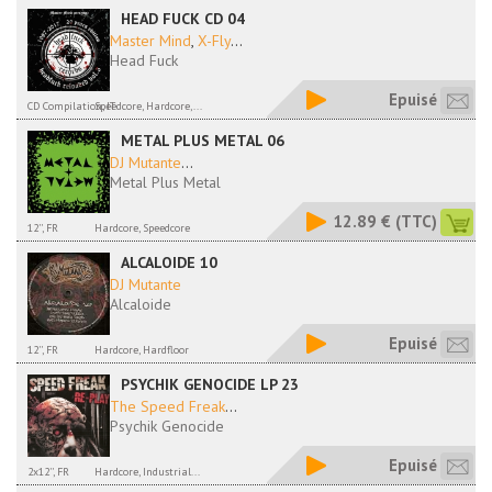
HEAD FUCK CD 04
Master Mind
,
X-Fly
...
Head Fuck
Epuisé
CD Compilation, IT
Speedcore, Hardcore,...
METAL PLUS METAL 06
DJ Mutante
...
Metal Plus Metal
12.89 €
(TTC)
12'', FR
Hardcore, Speedcore
ALCALOIDE 10
DJ Mutante
Alcaloide
Epuisé
12'', FR
Hardcore, Hardfloor
PSYCHIK GENOCIDE LP 23
The Speed Freak
...
Psychik Genocide
Epuisé
2x12'', FR
Hardcore, Industrial...