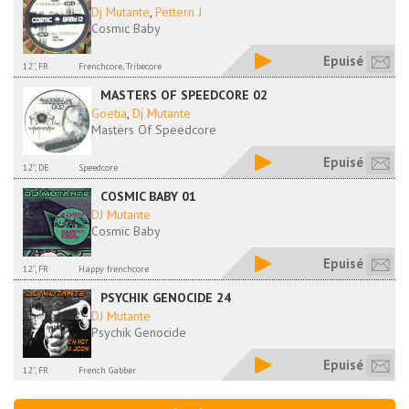
Dj Mutante
,
Pettern J
Cosmic Baby
Epuisé
12'', FR
Frenchcore, Tribecore
MASTERS OF SPEEDCORE 02
Goetia
,
Dj Mutante
Masters Of Speedcore
Epuisé
12'', DE
Speedcore
COSMIC BABY 01
DJ Mutante
Cosmic Baby
Epuisé
12'', FR
Happy frenchcore
PSYCHIK GENOCIDE 24
DJ Mutante
Psychik Genocide
Epuisé
12'', FR
French Gabber