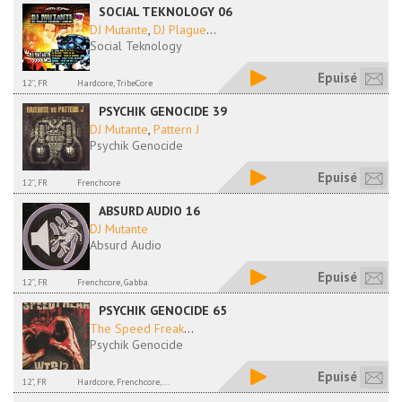
SOCIAL TEKNOLOGY 06
DJ Mutante
,
DJ Plague
...
Social Teknology
Epuisé
12'', FR
Hardcore, TribeCore
PSYCHIK GENOCIDE 39
DJ Mutante
,
Pattern J
Psychik Genocide
Epuisé
12'', FR
Frenchcore
ABSURD AUDIO 16
DJ Mutante
Absurd Audio
Epuisé
12'', FR
Frenchcore, Gabba
PSYCHIK GENOCIDE 65
The Speed Freak
...
Psychik Genocide
Epuisé
12", FR
Hardcore, Frenchcore,...