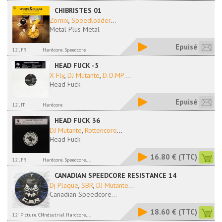
CHIBRISTES 01
Zornix
,
Speedloader
...
Metal Plus Metal
Epuisé
12'', FR
Hardcore, Speedcore
HEAD FUCK -5
X-Fly
,
DJ Mutante
,
D.O.MP.
...
Head Fuck
Epuisé
12'', IT
Hardcore
HEAD FUCK 36
DJ Mutante
,
Rottencore
...
Head Fuck
16.80 €
(TTC)
12'', FR
Hardcore, Speedcore,...
CANADIAN SPEEDCORE RESISTANCE 14
Dj Plague
,
SBR
,
DJ Mutante
...
Canadian Speedcore...
18.60 €
(TTC)
12'' Picture, CN
Indsutrial Hardcore,...