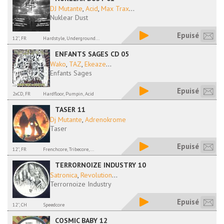
DJ Mutante
,
Acid
,
Max Trax
...
Nuklear Dust
Epuisé
12'', FR
Hardstyle, Underground...
ENFANTS SAGES CD 05
Wako
,
TAZ
,
Ekeaze
...
Enfants Sages
Epuisé
2xCD, FR
Hardfloor, Pumpin, Acid
TASER 11
Dj Mutante
,
Adrenokrome
Taser
Epuisé
12'', FR
Frenchcore, Tribecore,...
TERRORNOIZE INDUSTRY 10
Satronica
,
Revolution
...
Terrornoize Industry
Epuisé
12'', CH
Speedcore
COSMIC BABY 12