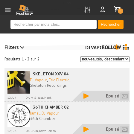
new
0
Rechercher
Filters
FOLLOW
DJ VAPOUR
Résultats 1 - 2 sur 2
SKELETON XXV 04
Dj Vapour
,
Eric Electric
...
Skeleton Recordings
Epuisé
12", UK
Drum & bass, Hard...
36TH CHAMBER 02
Jamal
,
DJ Vapour
36th Chamber
Epuisé
12'', UK
UK Drum, Down Tempo