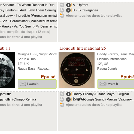
r Senator - To Whom Respect Is Due...
A - Upfront
key Banton - I And I Saw Them Coming...
B - Extravaganza
ral Levy - Incredible (Wrongtom remix)
Ajouter tous les titres à une playlist
 San - Perdominant (Machinedum remix)
y Ranks - As You See It (Mr Benn remix)
fiche complète du disque (12 titres)
ous les titres à une playlist
ub 11
Liondub International 25
Mungos Hi-Fi
,
Sugar Minott
...
Daddy Freddy
,
Isaac Ma
Scrub A Dub
Liondub International
12", UK
12", US
Ragga Bass, Ragga...
Ragga Jungle
Epuisé
Epuis
i want it
i want it
amuffin
Daddy Freddy & Isaac Maya - Original
Jungle...
amuffin (Chimpo Remix)
Original Jungle Sound (Marcus Visionary..
ous les titres à une playlist
Ajouter tous les titres à une playlist