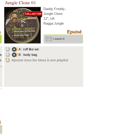
Jungle Clone 01
.
Daddy Freddy
...
Jungle Clone
12'', UK
Ragga Jungle
Epuisé
)
r
i want it
A : ruff like we
...
B : body bag
...
Ajouter tous les titres à une playlist
..
é