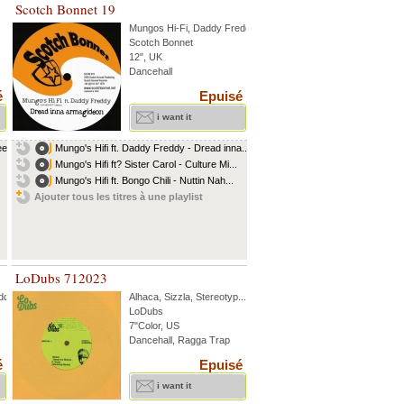
Scotch Bonnet 19
Mungos Hi-Fi
,
Daddy Freddy
...
Scotch Bonnet
12", UK
Dancehall
é
Epuisé
i want it
en...
Mungo's Hifi ft. Daddy Freddy - Dread inna...
Mungo's Hifi ft? Sister Carol - Culture Mi...
Mungo's Hifi ft. Bongo Chili - Nuttin Nah...
Ajouter tous les titres à une playlist
LoDubs 712023
ddy
Alhaca
,
Sizzla
,
Stereotyp
...
LoDubs
7"Color, US
Dancehall, Ragga Trap
é
Epuisé
i want it