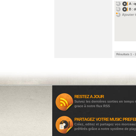
A : o
B : 
Ajouter t
Résultats 1 - 
RESTEZ A JOUR
Suivez les dernières sorties en temps r
grace à notre flux RSS
PARTAGEZ VOTRE MUSIC PREFE
Créez, editez et partagez vos morceau
préférés grâce a notre système de play