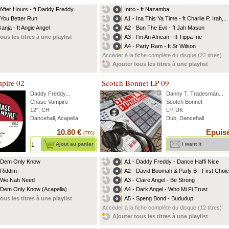
 After Hours - ft Daddy Freddy
Intro - ft Nazamba
 You Better Run
A1 - Ina This Ya Time - ft Charlie P, Irah,...
Ganja - ft Angie Angel
A2 - Bun The Evil - ft Jah Mason
ous les titres à une playlist
A3 - I'm An African - ft Tippa Irie
A4 - Party Ram - ft Sr Wilson
Accèder à la fiche complète du disque (22 titres)
Ajouter tous les titres à une playlist
pire 02
Scotch Bonnet LP 09
Daddy Freddy
...
Danny T
,
Tradesman
...
Chase Vampire
Scotch Bonnet
12'', CH
LP, UK
Dancehall, Acapella
Dub, Dancehall
10.80 €
Epuis
(TTC)
Ajout au panier
i want it
 Dem Only Know
A1 - Daddy Freddy - Dance Haffi Nice
 Riddim
A2 - David Boomah & Parly B - First Choi
 We Nah Need
A3 - Claire Angel - Be Strong
 Dem Only Know (Acapella)
A4 - Dark Angel - Who Mi Fi Trust
ous les titres à une playlist
A5 - Speng Bond - Bududup
Accèder à la fiche complète du disque (12 titres)
Ajouter tous les titres à une playlist