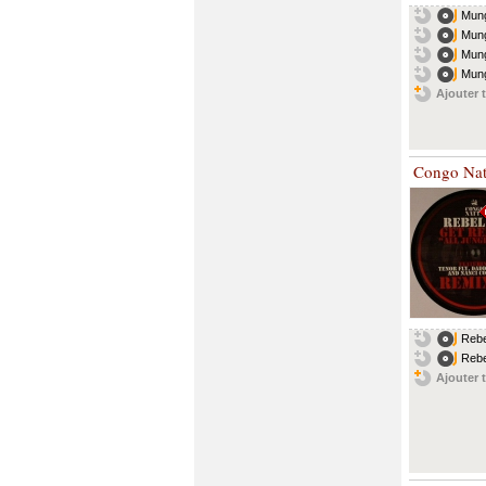
Mung
Mung
Mung
Mungo
Ajouter t
Congo Nat
Rebe
Rebe
Ajouter t