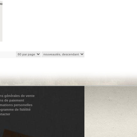
o...
ns générales de vente
ns de paiement
rmations personelles
ogramme de fidélité
tacter