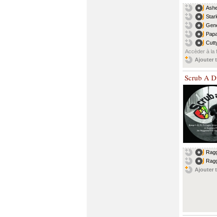
Ashe
Star
Gene
Papa
Cutt
Accèder à la 
Ajouter t
Scrub A D
Ragg
Ragg
Ajouter t