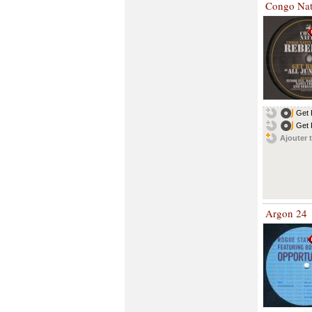
Congo Nat
Get R
Get 
Ajouter t
Argon 24