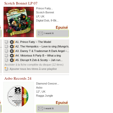
Scotch Bonnet LP 07
Prince Fatty
...
Scotch Bonnet
LP, UK
Digital Dub, 8-Bit...
é
Epuisé
i want it
A1. Prince Fatty – The Model
..
A2. The Hempolics – Love to sing (Mungo's...
.
A3. Danny T & Tradesman ft Dark Angel –...
A4. Viktorious ft Parly B – What a ting
A5. Disrupt ft Zeb & Scotty – Jah run...
Accèder à la fiche complète du disque (12 titres)
Ajouter tous les titres à une playlist
Asbo Records 24
Diamond Geezer
...
Asbo
12", UK
Ragga Jungle
é
Epuisé
i want it