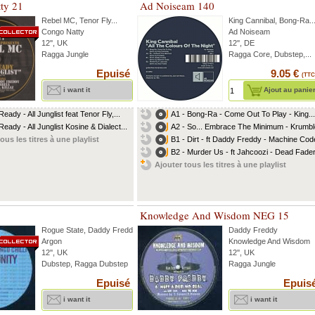
ty 21
Ad Noiseam 140
Rebel MC
,
Tenor Fly
...
King Cannibal
,
Bong-Ra
..
Congo Natty
Ad Noiseam
12'', UK
12'', DE
Ragga Jungle
Ragga Core, Dubstep,...
Epuisé
9.05 €
(TTC
i want it
Ajout au panie
eady - All Junglist feat Tenor Fly,...
A1 - Bong-Ra - Come Out To Play - King...
Ready - All Junglist Kosine & Dialect...
A2 - So... Embrace The Minimum - Krumble
ous les titres à une playlist
B1 - Dirt - ft Daddy Freddy - Machine Code
B2 - Murder Us - ft Jahcoozi - Dead Fader.
Ajouter tous les titres à une playlist
Knowledge And Wisdom NEG 15
Rogue State
,
Daddy Freddy
...
Daddy Freddy
Argon
Knowledge And Wisdom
12'', UK
12'', UK
Dubstep, Ragga Dubstep
Ragga Jungle
Epuisé
Epuis
i want it
i want it