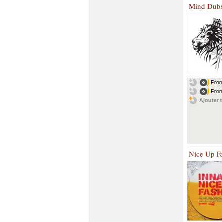
Mind Dub
From
From
Ajouter t
Nice Up F