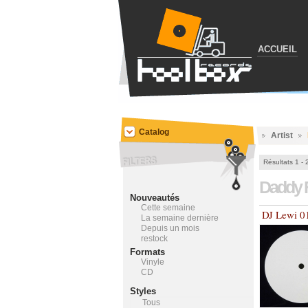
ACCUEIL
Catalog
Artist
Résultats 1 - 
Daddy 
Nouveautés
Cette semaine
DJ Lewi 0
La semaine dernière
Depuis un mois
restock
Formats
Vinyle
CD
Styles
Tous