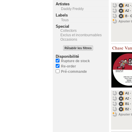
Artistes
A1 -
Daddy Freddy
A2 -
Labels
B - 
Tous
Ajouter t
Special
Collectors
Exclus et incontournables
Occasions
Chase Vam
Rétablir les filtres
Disponibilité
Rupture de stock
Re-order
Pré-commande
A1 -
A2 -
B1 -
B2 -
Ajouter t