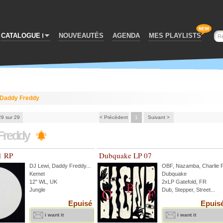
CATALOGUE
NOUVEAUTÉS
AGENDA
MES PLAYLISTS
Daddy Freddy
29 sur 29
< Précédent
1
Suivant >
Freddy
1 RP
Dubquake LP 07
DJ Lewi
,
Daddy Freddy
...
OBF
,
Nazamba
,
Charlie 
Kemet
Dubquake
12'' WL, UK
2xLP Gatefold, FR
Jungle
Dub, Stepper, Street...
Epuisé
Epuis
i want it
i want it