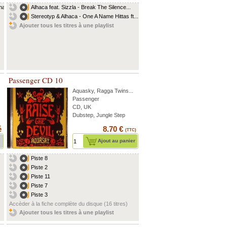
a...
Alhaca feat. Sizzla - Break The Silence...
Stereotyp & Alhaca - One A Name Hittas ft....
Ajouter tous les titres à une playlist
Passenger CD 10
Aquasky
,
Ragga Twins
...
Passenger
CD, UK
Dubstep, Jungle Step
é
8.70 €
(TTC)
Ajout au panier
Piste 8
Piste 2
Piste 11
Piste 7
Piste 3
Accèder à la fiche complète du disque (16 titres)
Ajouter tous les titres à une playlist