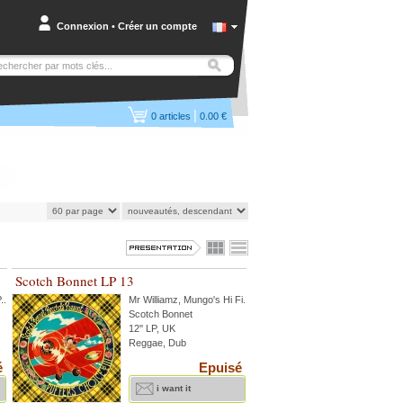
Connexion
•
Créer un compte
|
0
articles
0.00 €
Scotch Bonnet LP 13
P
...
Mr Williamz
,
Mungo's Hi Fi
...
Scotch Bonnet
12'' LP, UK
Reggae, Dub
é
Epuisé
i want it