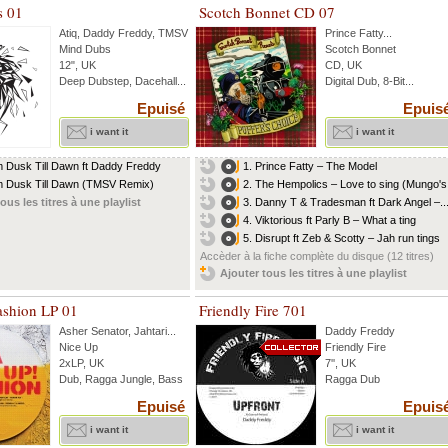
s 01
Scotch Bonnet CD 07
Atiq
,
Daddy Freddy
,
TMSV
Prince Fatty
...
Mind Dubs
Scotch Bonnet
12", UK
CD, UK
Deep Dubstep, Dacehall...
Digital Dub, 8-Bit...
Epuisé
Epuis
i want it
i want it
 Dusk Till Dawn ft Daddy Freddy
1. Prince Fatty – The Model
 Dusk Till Dawn (TMSV Remix)
2. The Hempolics – Love to sing (Mungo's.
ous les titres à une playlist
3. Danny T & Tradesman ft Dark Angel –..
4. Viktorious ft Parly B – What a ting
5. Disrupt ft Zeb & Scotty – Jah run tings
Accèder à la fiche complète du disque (12 titres)
Ajouter tous les titres à une playlist
ashion LP 01
Friendly Fire 701
Asher Senator
,
Jahtari
...
Daddy Freddy
Nice Up
Friendly Fire
2xLP, UK
7'', UK
Dub, Ragga Jungle, Bass
Ragga Dub
Epuisé
Epuis
i want it
i want it