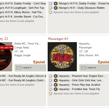
o's Hi Fi ft. Daddy Freddy - Can't Stop...
Mungo's Hi Fi ft. Daddy Freddy - Dread Inn
o's Hi Fi ft Longfingah - Deh Pon Top
Mungo's Hi Fi - Dutty Diseases Riddim
o's Hi Fi ft. Mikey Murka - Hail The...
Ajouter tous les titres à une playlist
's hi Fi ft. Jennifer Barett - Cut Out...
ous les titres à une playlist
ty 22
Passenger 63
Rebel MC
,
Tenor Fly
...
Aquasky
...
Congo Natty
Passenger
12", UK
12'', UK
Ragga Jungle
Dirty House, 4/4...
Epuisé
Epuis
i want it
i want it
l MC - Get Ready All Junglist (Serum &...
Aquasky - Phantom feat. Engine Earz...
l MC - Get Ready All Junglists (Sukh...
Aquasky - Girls Girls Girls feat. Lee...
ous les titres à une playlist
Aquasky - Press Play feat. Acafool
Aquasky - Frontline feat. Tenor Fly
Ajouter tous les titres à une playlist