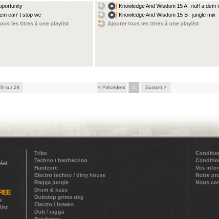
pportunity
Knowledge And Wisdom 15 A : nuff a dem n
dem can' t stop we
Knowledge And Wisdom 15 B : jungle mix
ous les titres à une playlist
Ajouter tous les titres à une playlist
29 sur 29
< Précédent
1
Suivant >
Tribe
Conditio
Techno / hardtechno
Conditio
éel
Hardcore
Vos info
Electro techno / dirty house
Notre pr
Ragga jungle
Nous con
Drum & bass
REE
Dubstep grime ukg
x
Electro / breaks
list
Dub / ragga