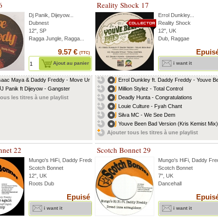
6
Reality Shock 17
Dj Panik
,
Dijeyow
...
Errol Dunkley
...
Dubnest
Reality Shock
12", SP
12", UK
Ragga Jungle, Ragga...
Dub, Raggae
9.57 €
Epuis
(TTC)
Ajout au panier
i want it
Isaac Maya & Daddy Freddy - Move Ur
Errol Dunkley ft. Daddy Freddy - Youve Be
y
DJ Panik ft Dijeyow - Gangster
Million Stylez - Total Control
ous les titres à une playlist
Deadly Hunta - Congratulations
Louie Culture - Fyah Chant
Silva MC - We See Dem
Youve Been Bad Version (Kris Kemist Mix)
Ajouter tous les titres à une playlist
nnet 22
Scotch Bonnet 29
Mungo's HiFi
,
Daddy Freddy
...
Mungo's HiFi
,
Daddy Fre
Scotch Bonnet
Scotch Bonnet
12", UK
7", UK
Roots Dub
Dancehall
Epuisé
Epuis
i want it
i want it