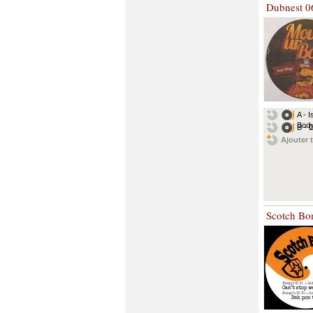
Dubnest 0
A - 
Bod
B - 
Ajouter t
Scotch Bo