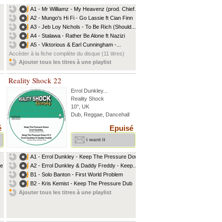
A1 - Mr Williamz - My Heavenz (prod. Chief...
A2 - Mungo's Hi Fi - Go Lassie ft Cian Finn
A3 - Jeb Loy Nichols - To Be Rich (Should...
A4 - Stalawa - Rather Be Alone ft Nazizi
A5 - Viktorious & Earl Cunningham -...
Accèder à la fiche complète du disque (11 titres)
Ajouter tous les titres à une playlist
Reality Shock 22
Errol Dunkley
...
Reality Shock
10", UK
Dub, Reggae, Dancehall
é
Epuisé
i want it
A1 - Errol Dunkley - Keep The Pressure Down
ce
A2 - Errol Dunkley & Daddy Freddy - Keep...
B1 - Solo Banton - First World Problem
B2 - Kris Kemist - Keep The Pressure Dub
Ajouter tous les titres à une playlist