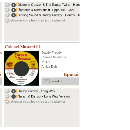
Diamond Geezer & The Ragga Twins - Hands
In...
Rasterlin & Mixmuffin ft. Tippa Irie - Cool...
Sterling Sound & Daddy Freddy - Control The...
Ajouter tous les titres à une playlist
Colonel Mustard 01
ya
...
Daddy Freddy
Colonel Mustards
7", DE
Amiga Dub
é
Epuisé
i want it
Daddy Freddy - Long Way
.
Naram & Disrupt - Long Way Version
Ajouter tous les titres à une playlist