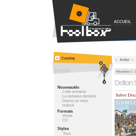
ACCUEIL
Catalog
Artist
Résultats 1 - 
Delton 
Nouveautés
Cette semaine
Sabor Dis
La semaine dernière
Depuis un mois
restock
Formats
Vinyle
CD
Styles
Tous