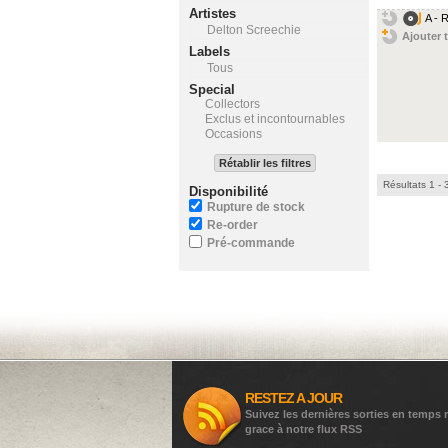
Artistes
A - 
Delton Screechie
Ajouter t
Labels
Tous
Special
Collectors
Exclus et incontournables
Occasions
Rétablir les filtres
Résultats 1 - 
Disponibilité
Rupture de stock
Re-order
Pré-commande
RESTEZ A JOUR
Suivez les dernières sorties en temps r
grace à notre flux RSS