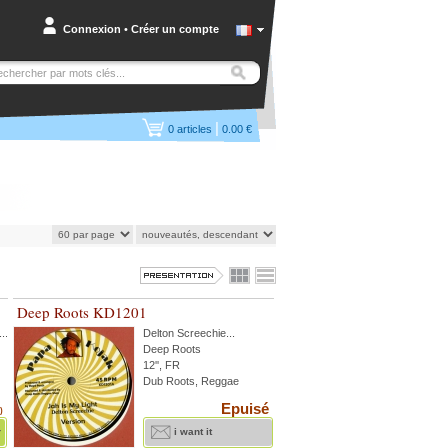
Connexion
•
Créer un compte
|
0
articles
0.00 €
Deep Roots KD1201
...
Delton Screechie
...
Deep Roots
12'', FR
Dub Roots, Reggae
Epuisé
)
r
i want it