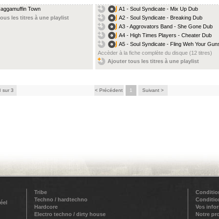
Raggamuffin Town
A1 - Soul Syndicate - Mix Up Dub
ous les titres à une playlist
A2 - Soul Syndicate - Breaking Dub
A3 - Aggrovators Band - She Gone Dub
A4 - High Times Players - Cheater Dub
A5 - Soul Syndicate - Fling Weh Your Guns
Accèder à la fiche complète du disque (12 titres)
Ajouter tous les titres à une playlist
3 sur 3
< Précédent
1
Suivant >
Tribe
Conditio
Techno / hardtechno
Conditio
éel
Hardcore
Vos info
Electro techno / dirty house
Notre pr