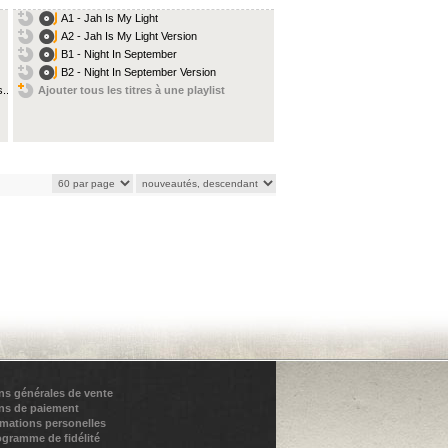
A1 - Jah Is My Light
A2 - Jah Is My Light Version
B1 - Night In September
B2 - Night In September Version
...
Ajouter tous les titres à une playlist
ns générales de vente
ns de paiement
rmations personelles
ogramme de fidélité