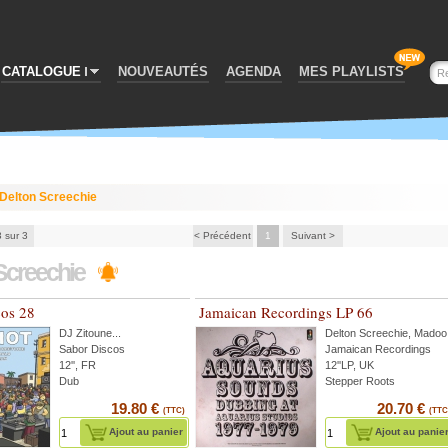
CATALOGUE
NOUVEAUTÉS
AGENDA
MES PLAYLISTS
Delton Screechie
3 sur 3
< Précédent
1
Suivant >
Screechie
cos 28
Jamaican Recordings LP 66
DJ Zitoune
...
Delton Screechie
,
Madoo
Sabor Discos
Jamaican Recordings
12'', FR
12''LP, UK
Dub
Stepper Roots
19.80 €
20.70 €
(TTC)
(TTC
Ajout au panier
Ajout au panie