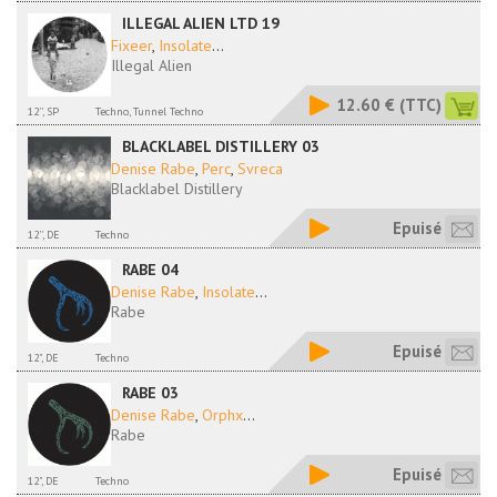
ILLEGAL ALIEN LTD 19
Fixeer
,
Insolate
...
Illegal Alien
12.60 €
(TTC)
12'', SP
Techno, Tunnel Techno
BLACKLABEL DISTILLERY 03
Denise Rabe
,
Perc
,
Svreca
Blacklabel Distillery
Epuisé
12'', DE
Techno
RABE 04
Denise Rabe
,
Insolate
...
Rabe
Epuisé
12", DE
Techno
RABE 03
Denise Rabe
,
Orphx
...
Rabe
Epuisé
12", DE
Techno