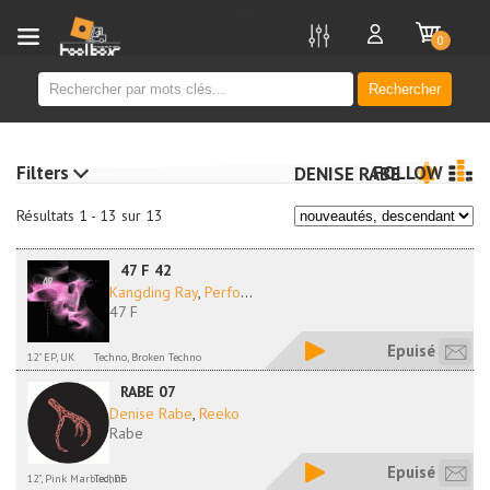
new
0
Rechercher
Filters
FOLLOW
DENISE RABE
Résultats 1 - 13 sur 13
47 F 42
Kangding Ray
,
Perfo
...
47 F
Epuisé
12" EP, UK
Techno, Broken Techno
RABE 07
Denise Rabe
,
Reeko
Rabe
Epuisé
12", Pink Marbled, DE
Techno