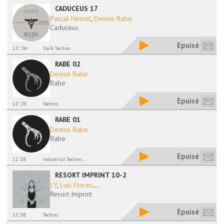
CADUCEUS 17
Pascal Hetzel
,
Denise Rabe
Caduceus
Epuisé
12'', SW
Dark Techno
RABE 02
Denise Rabe
Rabe
Epuisé
12'', DE
Techno
RABE 01
Denise Rabe
Rabe
Epuisé
12", DE
Industrial Techno,...
RESORT IMPRINT 10-2
I.Y
,
Luis Flores
...
Resort Imprint
Epuisé
12", DE
Techno