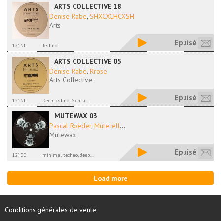
ARTS COLLECTIVE 18
Denise Rabe
,
SHXCXCHCXSH
Arts
Epuisé
12", NL
Techno
ARTS COLLECTIVE 05
Denise Rabe
,
Rrose
Arts Collective
Epuisé
12", NL
Deep techno, Mental...
MUTEWAX 03
Pascal Roeder
,
Mutecell
...
Mutewax
Epuisé
12", DE
minimal techno, deep...
Load more
Conditions générales de vente