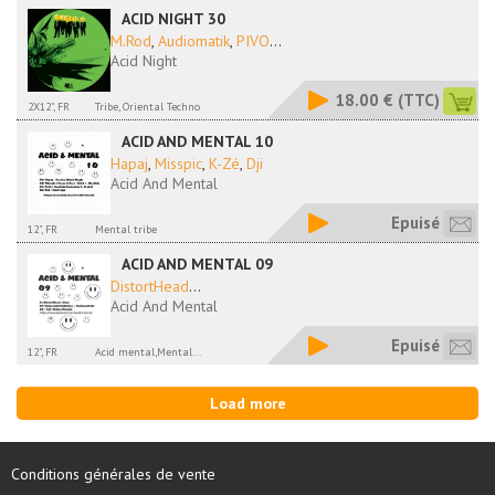
ACID NIGHT 30
M.Rod
,
Audiomatik
,
PIVO
...
Acid Night
18.00 €
(TTC)
2X12", FR
Tribe, Oriental Techno
ACID AND MENTAL 10
Hapaj
,
Misspic
,
K-Zé
,
Dji
Acid And Mental
Epuisé
12", FR
Mental tribe
ACID AND MENTAL 09
DistortHead
...
Acid And Mental
Epuisé
12", FR
Acid mental,Mental...
Load more
Conditions générales de vente