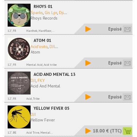
RHOYS 01
Sparks
,
Gis Lpr
,
Dji
...
Rhoys Records
Epuisé
12'', FR
Hardtek, Hardfloor,...
ATOM 01
Acid'osito
,
DJI
...
Atom
Epuisé
12'', FR
Mental Acid, Acid tribe
ACID AND MENTAL 13
DJI
,
FKY
Acid And Mental
Epuisé
12'', FR
Acid, Tribe
YELLOW FEVER 05
DJI
Yellow Fever
18.00 €
(TTC)
12'', BE
Acid Trive, Mental...