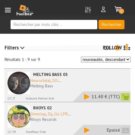
new
0
Rechercher
Filters
FOLLOW
DJI
Résultats 1 - 9 sur 9
MELTING BASS 03
Neurorbital
,
DJI
...
Melting Bass
11.40 €
(TTC)
12'', IT
Acidcore, Mental Acid
RHOYS 02
Shmirlap
,
Dji
,
Gis LPR
...
Rhoys Records
Epuisé
12'', FR
Hardfloor, Tribe