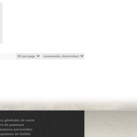
ns générales de vente
ns de paiement
rmations personelles
ogramme de fidélité