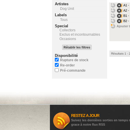
Artistes
A1 -
Dog Unit
A2 -
Labels
B1 -
Tous
B2 -
Special
Ajouter t
Collectors
Exclus et incontournables
Occasions
Rétablir les filtres
Résultats 1 - 
Disponibilité
Rupture de stock
Re-order
Pré-commande
RESTEZ A JOUR
Suivez les dernières sorties en temps r
grace à notre flux RSS