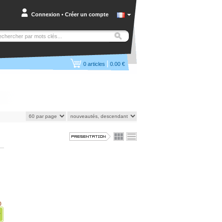
Connexion
•
Créer un compte
|
0
articles
0.00 €
)
r