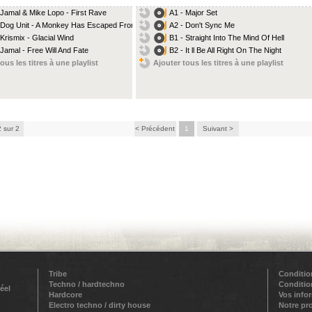
 Jamal & Mike Lopo - First Rave
A1 - Major Set
 Dog Unit - A Monkey Has Escaped From...
A2 - Don't Sync Me
 Krismix - Glacial Wind
B1 - Straight Into The Mind Of Hell
 Jamal - Free Will And Fate
B2 - It ll Be All Right On The Night
ous les titres à une playlist
Ajouter tous les titres à une playlist
2 sur 2
< Précédent
1
Suivant >
Tribe
Conditio
Techno / hardtechno
Conditio
éel
Hardcore
Vos info
Electro techno / dirty house
Notre pr