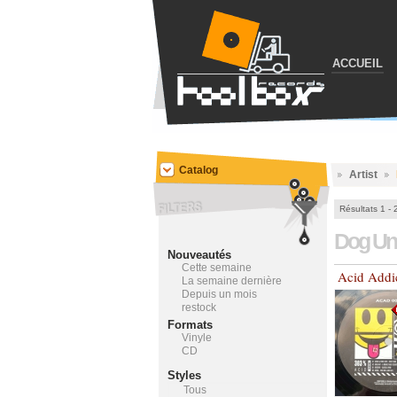
ACCUEIL
Catalog
Artist
Résultats 1 - 
Dog Un
Nouveautés
Cette semaine
Acid Addi
La semaine dernière
Depuis un mois
restock
Formats
Vinyle
CD
Styles
Tous