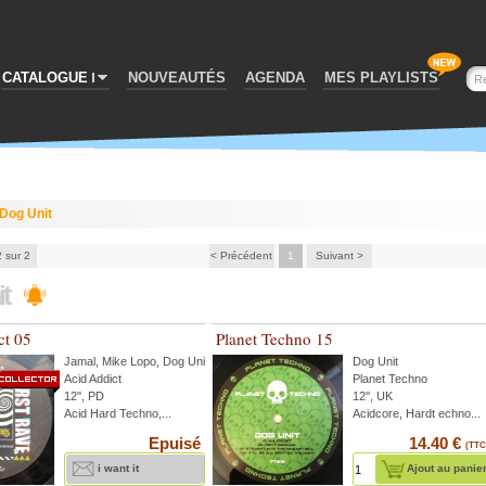
CATALOGUE
NOUVEAUTÉS
AGENDA
MES PLAYLISTS
Dog Unit
2 sur 2
< Précédent
1
Suivant >
it
ct 05
Planet Techno 15
Jamal
,
Mike Lopo
,
Dog Unit
...
Dog Unit
Acid Addict
Planet Techno
12'', PD
12'', UK
Acid Hard Techno,...
Acidcore, Hardt echno...
Epuisé
14.40 €
(TTC
i want it
Ajout au panie