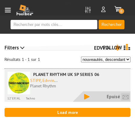
new
0
Rechercher
Filters
FOLLOW
EDVVIN
Résultats 1 - 1 sur 1
PLANET RHYTHM UK SP SERIES 06
STIPP
,
Edvvin
...
Planet Rhythm
Epuisé
12" EP, NL
Techno
Load more