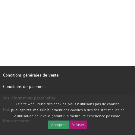
Conditions générales de vente
Conditions de paiement
Vos informations personelles
Ce site web utilise des cookies. Nous n'utilisons pas de cookies
Notre programme de fidélité
publicitaires, mais uniquement des cookies à des fins statistiques et
d'utilisation pour vous garantir la meilleure expérience possible.
Nous contacter
Accepter
Refuser
COPYRIGHT © 1997 - 2026 TOOLBOX RECORDS SAS