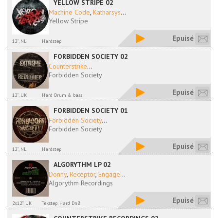
YELLOW STRIPE 02
Machine Code
,
Katharsys
...
Yellow Stripe
Epuisé
12'', NL
Hardstep
FORBIDDEN SOCIETY 02
Counterstrike
...
Forbidden Society
Epuisé
12'', UK
Hard Drum & bass
FORBIDDEN SOCIETY 01
Forbidden Society
...
Forbidden Society
Epuisé
12'', NL
Hardstep
ALGORYTHM LP 02
Donny
,
Receptor
,
Engage
...
Algorythm Recordings
Epuisé
2x12'', UK
Tekstep, Hard DnB