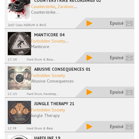
COUNTERSTRIKE RECORDINGS 02
Counterstrike
,
Zardonic
...
Counterstrike...
Epuisé
2x10'' Color, NL
DRUM & BASS
MANTICORE 04
Forbidden Society
...
Manticore
Epuisé
12'', UK
Hard Drum & Bass,...
ABUSIVE CONSEQUENCES 01
Forbidden Society
Abusive Consequences
Epuisé
12'', US
Hard Drum, Hardstep,...
JUNGLE THERAPY 21
Forbidden Society
Jungle Therapy
Epuisé
12'', FR
Hard Drum & Bass
HARDLINE 19