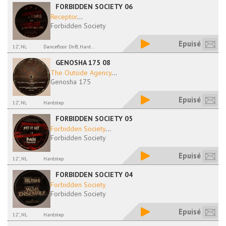
FORBIDDEN SOCIETY 06
Receptor
...
Forbidden Society
Epuisé
12", NL
Dancefloor DnB, Hard...
GENOSHA 175 08
The Outside Agency
...
Genosha 175
Epuisé
12", NL
Hardstep
FORBIDDEN SOCIETY 05
Forbidden Society
...
Forbidden Society
Epuisé
12'', NL
Hardstep
FORBIDDEN SOCIETY 04
Forbidden Society
Forbidden Society
Epuisé
12'', NL
Hardstep