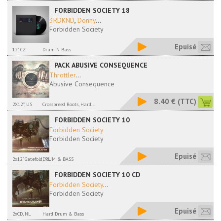
FORBIDDEN SOCIETY 18
3RDKND
,
Donny
...
Forbidden Society
Epuisé
12", CZ
Drum N Bass
PACK ABUSIVE CONSEQUENCE
Throttler
...
Abusive Consequence
8.40 €
(TTC)
2X12'', US
Crossbreed Roots, Hard...
FORBIDDEN SOCIETY 10
Forbidden Society
Forbidden Society
Epuisé
2x12" Gatefold, NL
DRUM & BASS
FORBIDDEN SOCIETY 10 CD
Forbidden Society
...
Forbidden Society
Epuisé
2xCD, NL
Hard Drum & Bass