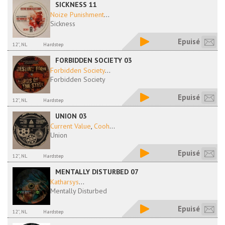
SICKNESS 11
Noize Punishment
...
Sickness
Epuisé
12'', NL
Hardstep
FORBIDDEN SOCIETY 03
Forbidden Society
...
Forbidden Society
Epuisé
12'', NL
Hardstep
UNION 03
Current Value
,
Cooh
...
Union
Epuisé
12'', NL
Hardstep
MENTALLY DISTURBED 07
Katharsys
...
Mentally Disturbed
Epuisé
12'', NL
Hardstep