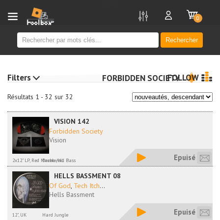
new
0
Rechercher
Filters
FOLLOW
FORBIDDEN SOCIETY
Résultats 1 - 32 sur 32
VISION 142
Forbidden Society
Vision
Epuisé
2x12" LP, Red Marble, NL
Drum And Bass
HELLS BASSMENT 08
Of God
,
Tech Itch
...
Hells Bassment
Epuisé
12", UK
Hard Jungle