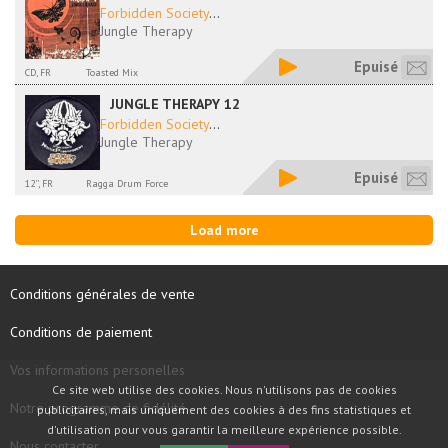
Forbidden Society
...
Jungle Therapy
Epuisé
CD, FR
Toasted Mix
JUNGLE THERAPY 12
Forbidden Society
...
Jungle Therapy
Epuisé
12'', FR
Ragga Drum Force
Load more
Conditions générales de vente
Conditions de paiement
Vos informations personelles
Ce site web utilise des cookies. Nous n'utilisons pas de cookies
Notre programme de fidélité
publicitaires, mais uniquement des cookies à des fins statistiques et
d'utilisation pour vous garantir la meilleure expérience possible.
Nous contacter