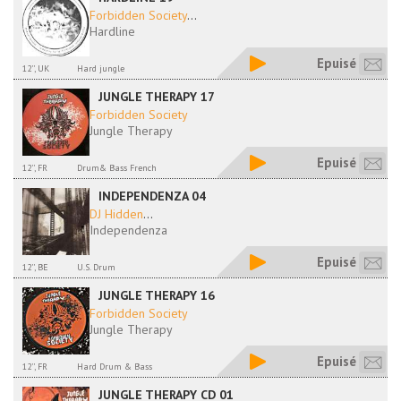
Forbidden Society
...
Hardline
Epuisé
12'', UK
Hard jungle
JUNGLE THERAPY 17
Forbidden Society
Jungle Therapy
Epuisé
12'', FR
Drum& Bass French
INDEPENDENZA 04
DJ Hidden
...
Independenza
Epuisé
12'', BE
U.S. Drum
JUNGLE THERAPY 16
Forbidden Society
Jungle Therapy
Epuisé
12'', FR
Hard Drum & Bass
JUNGLE THERAPY CD 01