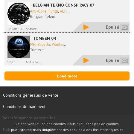
BELGIAN TEKNO CONSPIRACY 07
Anti-Core
,
Fungi
,
ALF
...
Belgian Tekno...
Epuisé
12" Color, BE
Acidcore
TOMEEN 04
MR
,
Brosda
,
Wante
...
Tomeen
Epuisé
12", IT
Acid Tribe,...
Load more
Conditions générales de vente
Conditions de paiement
Vos informations personelles
Ce site web utilise des cookies. Nous n'utilisons pas de cookies
Notre programme de fidélité
publicitaires, mais uniquement des cookies à des fins statistiques et