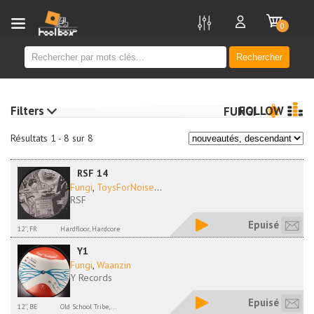
new
0
Rechercher
Filters
FOLLOW
FUNGI
Résultats 1 - 8 sur 8
RSF 14
Fungi
,
ToysForNoise
...
RSF
Epuisé
12'', FR
Hardfloor, Hardcore
Y1
Fungi
,
Waanzin
Y Records
Epuisé
12'', BE
Old School Tribe,...