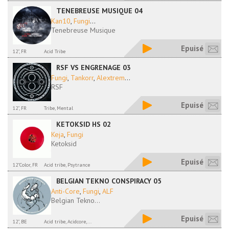
TENEBREUSE MUSIQUE 04
Kan10
,
Fungi
...
Tenebreuse Musique
Epuisé
12", FR
Acid Tribe
RSF VS ENGRENAGE 03
Fungi
,
Tankorr
,
Alextrem
...
RSF
Epuisé
12", FR
Tribe, Mental
KETOKSID HS 02
Keja
,
Fungi
Ketoksid
Epuisé
12"Color, FR
Acid tribe, Psytrance
BELGIAN TEKNO CONSPIRACY 05
Anti-Core
,
Fungi
,
ALF
Belgian Tekno...
Epuisé
12", BE
Acid tribe, Acidcore,...