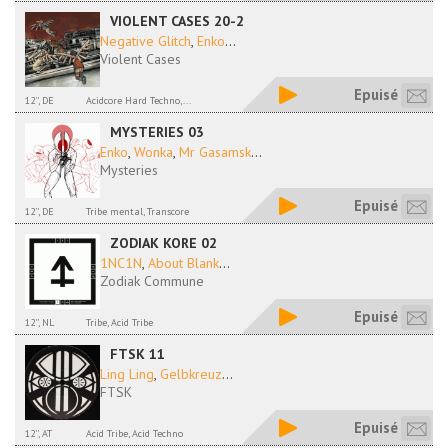
VIOLENT CASES 20-2
Negative Glitch
,
Enko
...
Violent Cases
Epuisé
12'', DE
Acidcore Hard Techno,...
MYSTERIES 03
Enko
,
Wonka
,
Mr Gasamsk
...
Mysteries
Epuisé
12'', DE
Tribe mental, Transcore
ZODIAK KORE 02
1NC1N
,
About Blank
...
Zodiak Commune
Epuisé
12'', NL
Tribe, Acid Tribe
FTSK 11
Ling Ling
,
Gelbkreuz
...
FTSK
Epuisé
12'', AT
Acid Tribe, Acid Techno