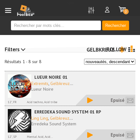
new
0
Rechercher
Filters
FOLLOW
GELBKREUZ
Résultats 1 - 8 sur 8
LUEUR NOIRE 01
Extremits
,
Gelbkreuz
...
Lueur Noire
Epuisé
12'', FR
Acid techno, Acid tribe
ERREDEKA SOUND SYSTEM 01 RP
Ling Ling
,
Gelbkreuz
...
Erredeka Sound System
Epuisé
12'', SP
Mental Acid, Acid...