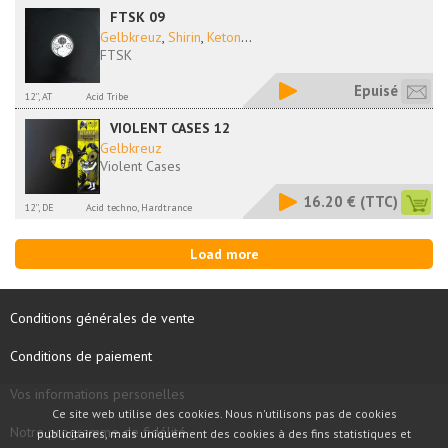
FTSK 09
Gelbkreuz
,
Shirin
,
Keton
...
FTSK
Epuisé
12'', AT
Acid Tribe
VIOLENT CASES 12
Gelbkreuz
Violent Cases
16.20 €
(TTC)
12'', DE
Acid techno, Hardtrance
Load more
Conditions générales de vente
Conditions de paiement
Vos informations personelles
Ce site web utilise des cookies. Nous n'utilisons pas de cookies
Notre programme de fidélité
publicitaires, mais uniquement des cookies à des fins statistiques et