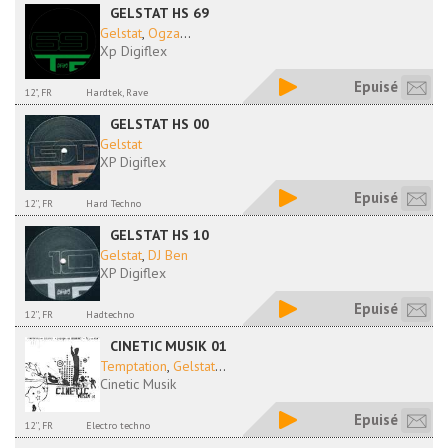
GELSTAT HS 69
Gelstat
,
Ogza
...
Xp Digiflex
Epuisé
12", FR
Hardtek, Rave
GELSTAT HS 00
Gelstat
XP Digiflex
Epuisé
12'', FR
Hard Techno
GELSTAT HS 10
Gelstat
,
DJ Ben
XP Digiflex
Epuisé
12'', FR
Hadtechno
CINETIC MUSIK 01
Temptation
,
Gelstat
...
Cinetic Musik
Epuisé
12'', FR
Electro techno