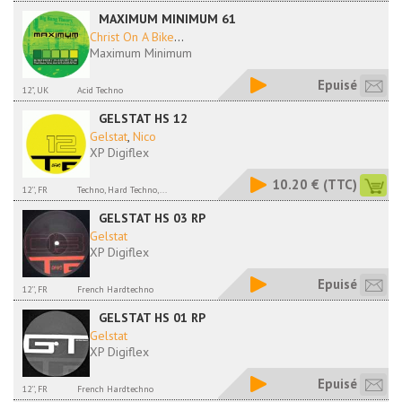
MAXIMUM MINIMUM 61
Christ On A Bike
...
Maximum Minimum
Epuisé
12", UK
Acid Techno
GELSTAT HS 12
Gelstat
,
Nico
XP Digiflex
10.20 €
(TTC)
12'', FR
Techno, Hard Techno,...
GELSTAT HS 03 RP
Gelstat
XP Digiflex
Epuisé
12'', FR
French Hardtechno
GELSTAT HS 01 RP
Gelstat
XP Digiflex
Epuisé
12'', FR
French Hardtechno