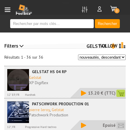
new
0
Rechercher
Filters
FOLLOW
GELSTAT
Résultats 1 - 36 sur 36
GELSTAT HS 04 RP
Gelstat
XP Digiflex
13.20 €
(TTC)
12'' EP, FR
Hardtek
PATSCHWORK PRODUCTION 01
pierre leroy
,
Gelstat
Patschwork Production
Epuisé
12'', FR
Progressive Hard techno