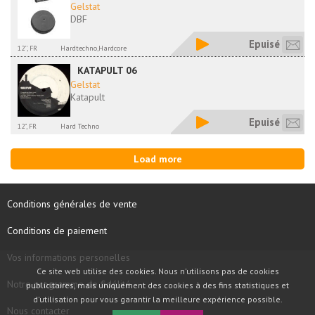
Gelstat
DBF
Epuisé
12'', FR
Hardtechno,Hardcore
KATAPULT 06
Gelstat
Katapult
Epuisé
12", FR
Hard Techno
Load more
Conditions générales de vente
Conditions de paiement
Vos informations personelles
Ce site web utilise des cookies. Nous n'utilisons pas de cookies
Notre programme de fidélité
publicitaires, mais uniquement des cookies à des fins statistiques et
d'utilisation pour vous garantir la meilleure expérience possible.
Nous contacter