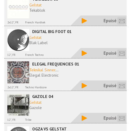
Gelstat
Tekablok
Epuisé
2x12'', FR
French Hardtek
DIGITAL BIG FOOT 01
Gelstat
Blak Label
Epuisé
12'', FR
French Techno
ELEGAL FREQUENCIES 01
Teknikal Sinner
...
Elegal Electronic
Epuisé
2x12'', FR
Techno Hardcore
GAZOLE 04
Gelstat
Gazole
Epuisé
12'', FR
Tribe
OGZA VS GELSTAT