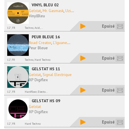
VINYL BLEU 02
Gelstat
,
Mr. Gasmask
,
Uzi
...
VinylBleu
Epuisé
12'', FR
Techno, Acid,...
PEUR BLEUE 16
Road Creator
,
L'Iguane
...
Peur Bleue
Epuisé
12", FR
Techno, Hard Techno
GELSTAT HS 11
Gelstat
,
Signal Electrique
XP Digiflex
Epuisé
12'', FR
Hardfloor, Electo...
GELSTAT HS 09
Gelstat
XP Digiflex
Epuisé
12'', FR
Hard Techno