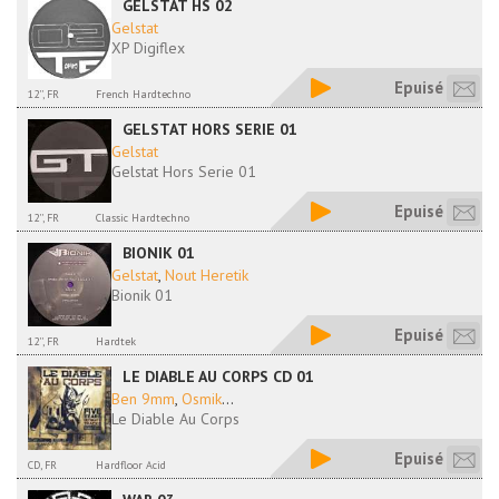
GELSTAT HS 02
Gelstat
XP Digiflex
Epuisé
12'', FR
French Hardtechno
GELSTAT HORS SERIE 01
Gelstat
Gelstat Hors Serie 01
Epuisé
12'', FR
Classic Hardtechno
BIONIK 01
Gelstat
,
Nout Heretik
Bionik 01
Epuisé
12'', FR
Hardtek
LE DIABLE AU CORPS CD 01
Ben 9mm
,
Osmik
...
Le Diable Au Corps
Epuisé
CD, FR
Hardfloor Acid