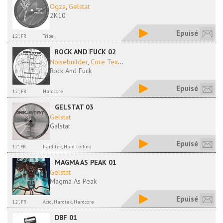
Ogza
,
Gelstat
2K10
Epuisé
12'', FR
Tribe
ROCK AND FUCK 02
Noisebuilder
,
Core Tex
...
Rock And Fuck
Epuisé
12'', FR
Hardcore
GELSTAT 03
Gelstat
Galstat
Epuisé
12", FR
hard tek, Hard techno
MAGMA AS PEAK 01
Gelstat
Magma As Peak
Epuisé
12'', FR
Acid, Hardtek, Hardcore
DBF 01