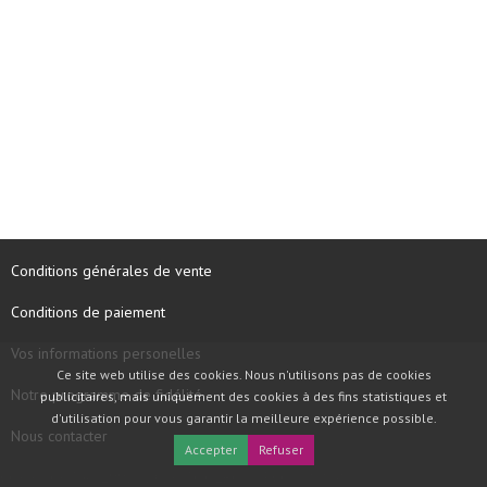
Conditions générales de vente
Conditions de paiement
Vos informations personelles
Ce site web utilise des cookies. Nous n'utilisons pas de cookies
Notre programme de fidélité
publicitaires, mais uniquement des cookies à des fins statistiques et
d'utilisation pour vous garantir la meilleure expérience possible.
Nous contacter
Accepter
Refuser
COPYRIGHT © 1997 - 2026 TOOLBOX RECORDS SAS