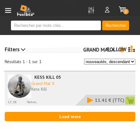
new
0
Rechercher
Filters
FOLLOW
GRAND MAL X
Résultats 1 - 1 sur 1
KESS KILL 05
Grand Mal X
Kess Kill
11.41 €
(TTC)
12'', DE
Techno
Load more