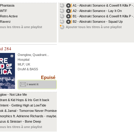
 Phantasia
A1 - Abstrakt Sonance & Cowell ft Killa P -.
- WTF
A2 - Abstrakt Sonance - Lay It On
 Retro Active
B1 - Abstrakt Sonance & Cowell ft Killa P -.
 Raverz
B2 - Abstrakt Sonance - Squad Up
ous les titres à une playlist
Ajouter tous les titres à une playlist
td 284
Ownglow
,
Quadrant
...
Hospital
MLP, UK
DruM & BASS
Epuisé
i want it
low - Not Like Me
rant & Kid Hops & Iris Get It back
 Intent - Getting High at LowTide
lok & Jamal - Tomorrow Never Promised
orphics ft. Adrienne Richards - maybe...
zus & Sinistarr - Bone Deep
ous les titres à une playlist