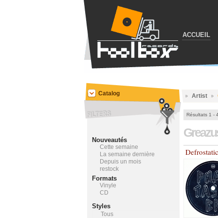
ACCUEIL
Catalog
Artist
Résultats 1 - 
Greazu
Nouveautés
Cette semaine
Defrostati
La semaine dernière
Depuis un mois
restock
Formats
Vinyle
CD
Styles
Tous