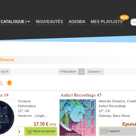
CATALOGUE
NOUVEAUTÉS
AGENDA
MES PLAYLISTS
Greazus
4 sur 4
< Précédent
1
Suivant >
s
ca 19
Aufect Recordings 45
Greazus
Abstrakt Sonance
,
Cowel
Defrostatica
Aufect Recordings
12'', UK
12", CA
Hardcore , Jungle,...
Dubstep, Bass Music
17.70 €
Epuis
(TTC)
Ajout au panier
i want it