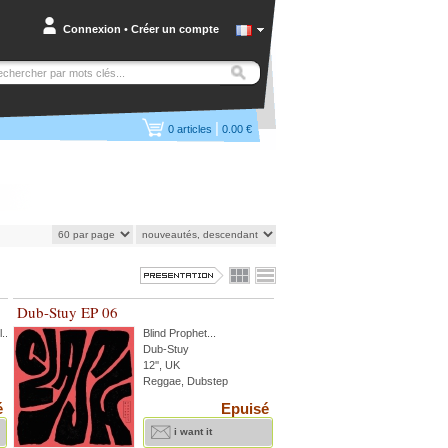
Connexion
•
Créer un compte
|
0
articles
0.00 €
Dub-Stuy EP 06
l
...
Blind Prophet
...
Dub-Stuy
12'', UK
Reggae, Dubstep
é
Epuisé
i want it