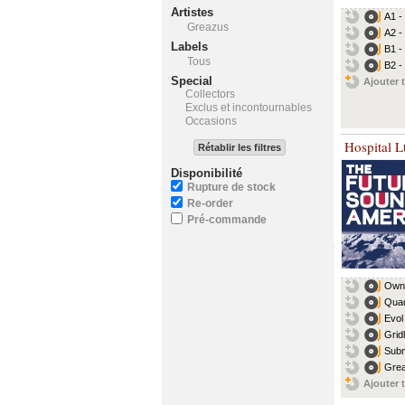
Artistes
A1 -
Greazus
A2 
Labels
B1 -
Tous
B2 -
Special
Ajouter t
Collectors
Exclus et incontournables
Occasions
Hospital L
Rétablir les filtres
Disponibilité
Rupture de stock
Re-order
Pré-commande
Owng
Quad
Evol
Grid
Subm
Grea
Ajouter t