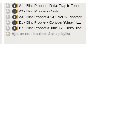
..
A1 - Blind Prophet - Dollar Trap ft. Tenor...
A2 - Blind Prophet - Clash
..
A3 - Blind Prophet & GREAZUS - Another...
B1 - Blind Prophet - Conquer Yuhself ft....
B2 - Blind Prophet & Titus 12 - Delay The...
Ajouter tous les titres à une playlist