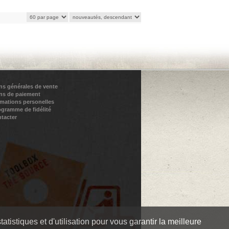
ns générales de vente
ns de paiement
rmations personelles
ogramme de fidélité
tacter
tistiques et d'utilisation pour vous garantir la meilleure