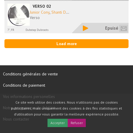
VERSO 02
Junior Cony
,
Shanti D
...
Verso
Epuisé
7'', FR
Dubstep Dubroots
Load more
Conditions générales de vente
Conditions de paiement
Vos informations personelles
Ce site web utilise des cookies. Nous n'utilisons pas de cookies
Notre programme de fidélité
publicitaires, mais uniquement des cookies à des fins statistiques et
d'utilisation pour vous garantir la meilleure expérience possible.
Nous contacter
Accepter
Refuser
COPYRIGHT © 1997 - 2026 TOOLBOX RECORDS SAS