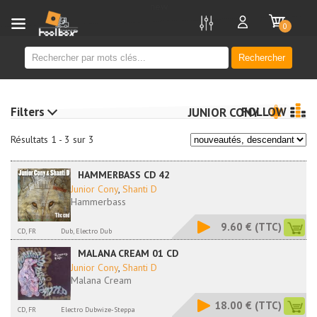
new
0
Rechercher
Filters
FOLLOW
JUNIOR CONY
Résultats 1 - 3 sur 3
HAMMERBASS CD 42
Junior Cony
,
Shanti D
Hammerbass
9.60 €
(TTC)
CD, FR
Dub, Electro Dub
MALANA CREAM 01 CD
Junior Cony
,
Shanti D
Malana Cream
18.00 €
(TTC)
CD, FR
Electro Dubwize-Steppa