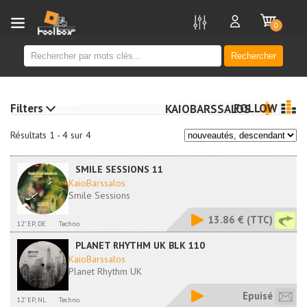
new
0
Rechercher
Filters
FOLLOW
KAIOBARSSALOS
Résultats 1 - 4 sur 4
SMILE SESSIONS 11
KaioBarssalos
Smile Sessions
13.86 €
(TTC)
12" EP, DE
Techno
PLANET RHYTHM UK BLK 110
KaioBarssalos
Planet Rhythm UK
Epuisé
12" EP, NL
Techno