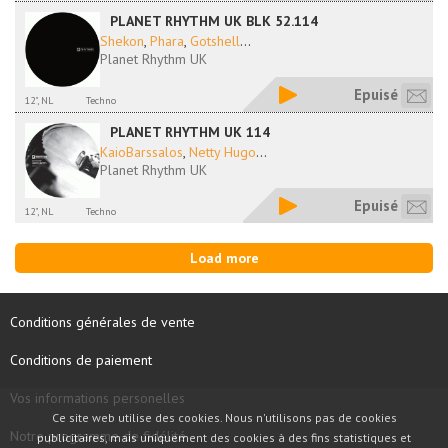
PLANET RHYTHM UK BLK 52.114
Shekon
,
Phara
,
Gotshell
...
Planet Rhythm UK
Epuisé
12", NL
Techno
PLANET RHYTHM UK 114
KaioBarssalos
,
Netty Hugo
...
Planet Rhythm UK
Epuisé
12", NL
Techno
Load more
Conditions générales de vente
Conditions de paiement
Vos informations personelles
Ce site web utilise des cookies. Nous n'utilisons pas de cookies
Notre programme de fidélité
publicitaires, mais uniquement des cookies à des fins statistiques et