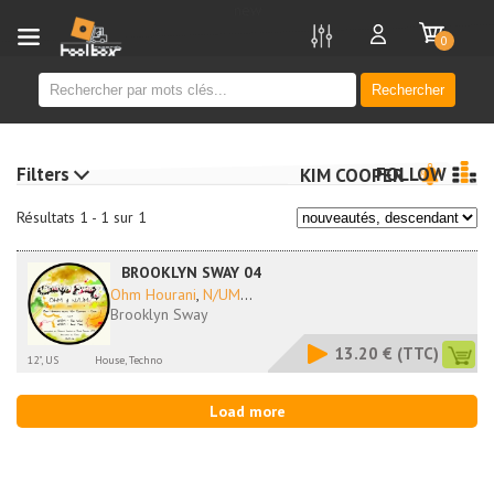
new
0
Rechercher
Filters
FOLLOW
KIM COOPER
Résultats 1 - 1 sur 1
BROOKLYN SWAY 04
Ohm Hourani
,
N/UM
...
Brooklyn Sway
13.20 €
(TTC)
12", US
House, Techno
Load more