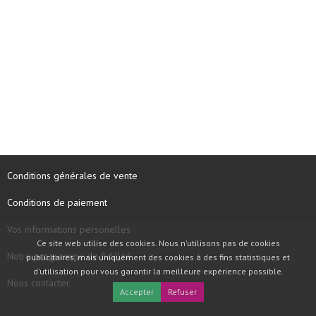
Conditions générales de vente
Conditions de paiement
Vos informations personelles
Ce site web utilise des cookies. Nous n'utilisons pas de cookies
Notre programme de fidélité
publicitaires, mais uniquement des cookies à des fins statistiques et
d'utilisation pour vous garantir la meilleure expérience possible.
Nous contacter
Accepter
Refuser
COPYRIGHT © 1997 - 2026 TOOLBOX RECORDS SAS