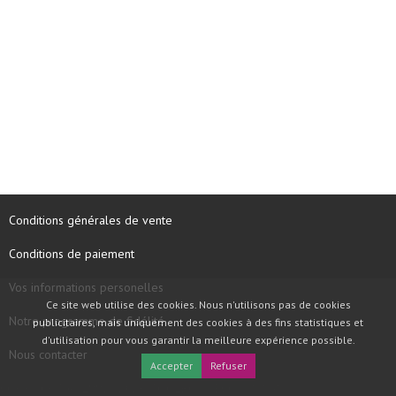
Conditions générales de vente
Conditions de paiement
Vos informations personelles
Ce site web utilise des cookies. Nous n'utilisons pas de cookies
Notre programme de fidélité
publicitaires, mais uniquement des cookies à des fins statistiques et
d'utilisation pour vous garantir la meilleure expérience possible.
Nous contacter
Accepter
Refuser
COPYRIGHT © 1997 - 2026 TOOLBOX RECORDS SAS