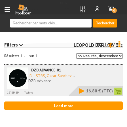
new
0
Rechercher
Filters
FOLLOW
LEOPOLD BAR
Résultats 1 - 1 sur 1
DZB ADVANCE 01
JBLLSTRS
,
Oscar Sanchez
...
DZB Advance
16.80 €
(TTC)
12" EP, SP
Techno
Load more