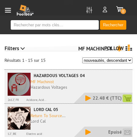
new
0
Rechercher
Filters
FOLLOW
MF MACHINIST
Résultats 1 - 15 sur 15
HAZARDOUS VOLTAGES 04
MF Machinist
Hazardous Voltages
22.48 €
(TTC)
2x12", FR
Acidcore, Acid...
LORD CAL 05
Return To Source
...
Lord Cal
Epuisé
12'', BE
Electro acid