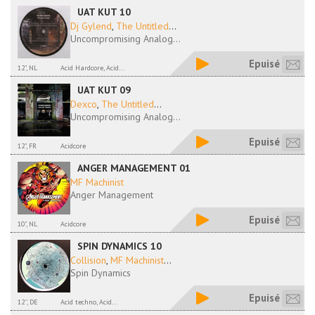
UAT KUT 10
Dj Gylend
,
The Untitled
...
Uncompromising Analog...
Epuisé
12", NL
Acid Hardcore, Acid...
UAT KUT 09
Dexco
,
The Untitled
...
Uncompromising Analog...
Epuisé
12", FR
Acidcore
ANGER MANAGEMENT 01
MF Machinist
Anger Management
Epuisé
10", NL
Acidcore
SPIN DYNAMICS 10
Collision
,
MF Machinist
...
Spin Dynamics
Epuisé
12'', DE
Acid techno, Acid...