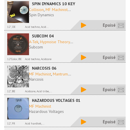
SPIN DYNAMICS 10 KEY
Collision
,
MF Machinist
...
Spin Dynamics
Epuisé
12'', DE
Acid techno, Acid...
SUBCOM 04
A-Tek
,
Hypnoise Theory
...
Subcom
Epuisé
12"Color, BE
Acid techno, Acidcore
NARCOSIS 06
MF Machinist
,
Mantrum
...
Narcosis
Epuisé
12", BE
Acidcore, Acid tribe,...
HAZARDOUS VOLTAGES 01
MF Machinist
Hazardous Voltages
Epuisé
12", FR
Acid hardtek,...