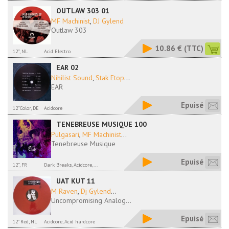
OUTLAW 303 01
MF Machinist
,
DJ Gylend
Outlaw 303
10.86 €
(TTC)
12'', NL
Acid Electro
EAR 02
Nihilist Sound
,
Stak Etop
...
EAR
Epuisé
12''Color, DE
Acidcore
TENEBREUSE MUSIQUE 100
Pulgasari
,
MF Machinist
...
Tenebreuse Musique
Epuisé
12'', FR
Dark Breaks, Acidcore,...
UAT KUT 11
M Raven
,
Dj Gylend
...
Uncompromising Analog...
Epuisé
12" Red, NL
Acidcore, Acid hardcore