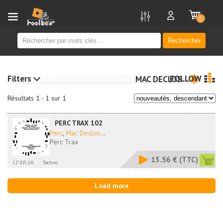
new
0
Rechercher
Filters
FOLLOW
MAC DECLOS
Résultats 1 - 1 sur 1
PERC TRAX 102
Perc
,
Mac Declos
...
Perc Trax
13.56 €
(TTC)
12" EP, UK
Techno
Load more