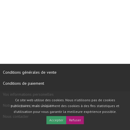
Conditions générales de vente
Conditions de paiement
Vos informations personelles
Ce site web utilise des cookies. Nous n'utilisons pas de cookies
Notre programme de fidélité
publicitaires, mais uniquement des cookies à des fins statistiques et
d'utilisation pour vous garantir la meilleure expérience possible.
Nous contacter
Accepter
Refuser
COPYRIGHT © 1997 - 2026 TOOLBOX RECORDS SAS