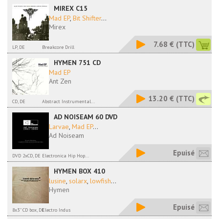
MIREX C15
Mad EP
,
Bit Shifter
...
Mirex
7.68 €
(TTC)
LP, DE
Breakcore Drill
HYMEN 751 CD
Mad EP
Ant Zen
13.20 €
(TTC)
CD, DE
Abstract Instrumental...
AD NOISEAM 60 DVD
Larvae
,
Mad EP
...
Ad Noiseam
Epuisé
DVD 2xCD, DE
Electronica Hip Hop...
HYMEN BOX 410
lusine
,
solarx
,
lowfish
...
Hymen
Epuisé
8x3'' CD box, DE
Electro Indus