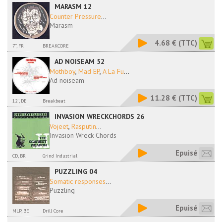
MARASM 12
Counter Pressure
...
Marasm
4.68 €
(TTC)
7'', FR
BREAKCORE
AD NOISEAM 52
Mothboy
,
Mad EP
,
A La Fu
...
Ad noiseam
11.28 €
(TTC)
12'', DE
Breakbeat
INVASION WRECKCHORDS 26
Vojeet
,
Rasputin
...
Invasion Wreck Chords
Epuisé
CD, BR
Grind Industrial
PUZZLING 04
Somatic responses
...
Puzzling
Epuisé
MLP, BE
Drill Core