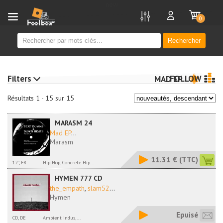
new
0
Rechercher
Filters
FOLLOW
MAD EP
Résultats 1 - 15 sur 15
MARASM 24
Mad EP
...
Marasm
11.31 €
(TTC)
12'', FR
Hip Hop, Concrete Hip...
HYMEN 777 CD
the_empath
,
slam52
...
Hymen
Epuisé
CD, DE
Ambient Indus,...