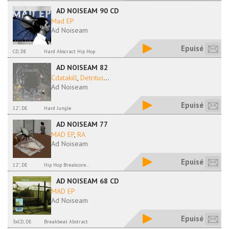
AD NOISEAM 90 CD
Mad EP
Ad Noiseam
Epuisé
CD, DE
Hard Abscract Hip Hop
AD NOISEAM 82
Cdatakill
,
Detritus
...
Ad Noiseam
Epuisé
12'', DE
Hard Jungle
AD NOISEAM 77
MAD EP
,
RA
Ad Noiseam
Epuisé
12'', DE
Hip Hop Breakcore...
AD NOISEAM 68 CD
MAD EP
Ad Noiseam
Epuisé
3xCD, DE
Breakbeat Abstract