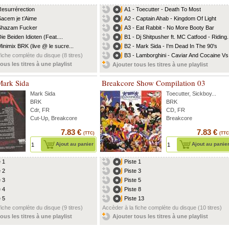
Resurrérection
A1 - Toecutter - Death To Most
Sacem je t’Aime
A2 - Captain Ahab - Kingdom Of Light
Shazam Fucker
A3 - Eat Rabbit - No More Booty Bar
ie Beiden Idioten (Feat....
B1 - Dj Shitpusher ft. MC Catfood - Riding.
Minimix BRK (live @ le sucre...
B2 - Mark Sida - I'm Dead In The 90's
fiche complète du disque (8 titres)
B3 - Lamborghini - Caviar And Cocaine Vs.
ous les titres à une playlist
Ajouter tous les titres à une playlist
ark Sida
Breakcore Show Compilation 03
Mark Sida
Toecutter
,
Sickboy
...
BRK
BRK
Cdr, FR
CD, FR
Cut-Up, Breakcore
Breakcore
7.83 €
7.83 €
(TTC)
(TTC
Ajout au panier
Ajout au panie
e 1
Piste 1
e 2
Piste 3
e 3
Piste 5
e 4
Piste 8
e 5
Piste 13
fiche complète du disque (9 titres)
Accèder à la fiche complète du disque (10 titres)
ous les titres à une playlist
Ajouter tous les titres à une playlist