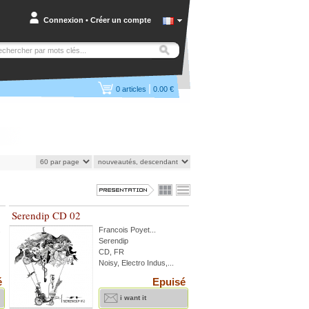
Connexion
•
Créer un compte
|
0
articles
0.00 €
Serendip CD 02
.
Francois Poyet
...
Serendip
CD, FR
Noisy, Electro Indus,...
é
Epuisé
i want it