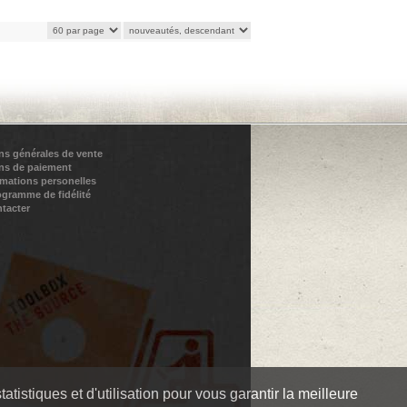
ns générales de vente
ns de paiement
rmations personelles
ogramme de fidélité
tacter
tistiques et d'utilisation pour vous garantir la meilleure