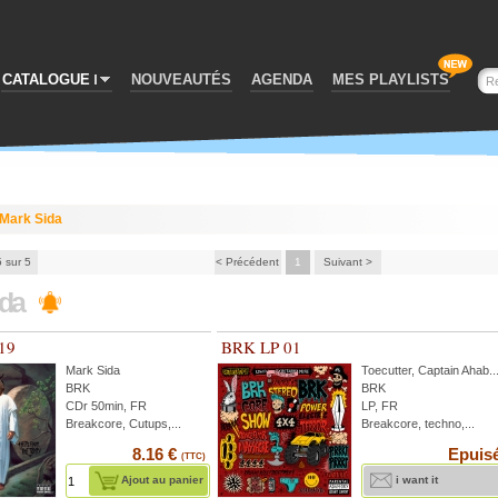
CATALOGUE
NOUVEAUTÉS
AGENDA
MES PLAYLISTS
Mark Sida
5 sur 5
< Précédent
1
Suivant >
ida
19
BRK LP 01
Mark Sida
Toecutter
,
Captain Ahab
..
BRK
BRK
CDr 50min, FR
LP, FR
Breakcore, Cutups,...
Breakcore, techno,...
8.16 €
Epuis
(TTC)
Ajout au panier
i want it