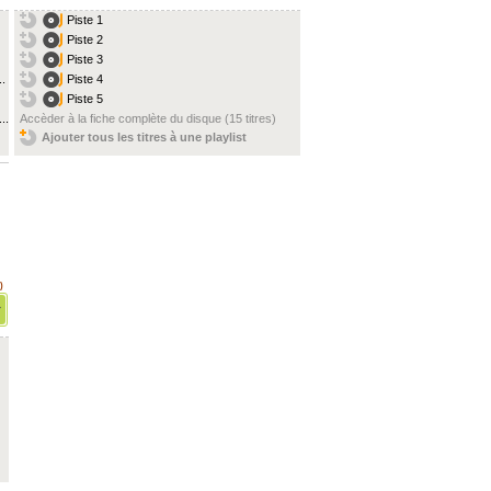
Piste 1
Piste 2
Piste 3
..
Piste 4
Piste 5
..
Accèder à la fiche complète du disque (15 titres)
Ajouter tous les titres à une playlist
)
r