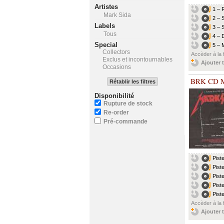
Artistes
1 – 
Mark Sida
2 – 
Labels
3 – 
Tous
4 – D
Special
5 – 
Collectors
Accèder à la 
Exclus et incontournables
Ajouter t
Occasions
BRK CD M
Rétablir les filtres
Disponibilité
Rupture de stock
Re-order
Pré-commande
Pist
Pist
Pist
Pist
Pist
Accèder à la 
Ajouter t