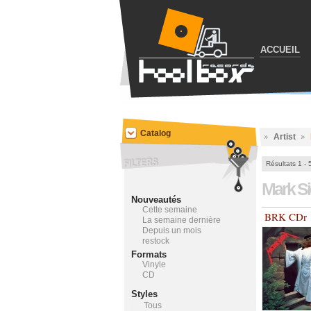
ACCUEIL
Catalog
Artist
Résultats 1 - 
Mark S
Nouveautés
Cette semaine
BRK CDr 
La semaine dernière
Depuis un mois
restock
Formats
Vinyle
CD
Styles
Tous