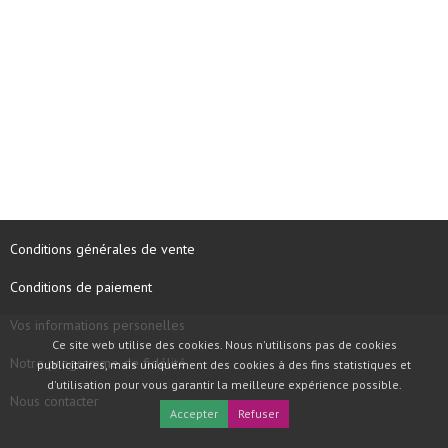
Conditions générales de vente
Conditions de paiement
Vos informations personelles
Ce site web utilise des cookies. Nous n'utilisons pas de cookies
Notre programme de fidélité
publicitaires, mais uniquement des cookies à des fins statistiques et
d'utilisation pour vous garantir la meilleure expérience possible.
Nous contacter
Accepter
Refuser
COPYRIGHT © 1997 - 2026 TOOLBOX RECORDS SAS