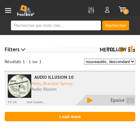
new
0
Rechercher
Filters
FOLLOW
METIC
Résultats 1 - 1 sur 1
AUDIO ILLUSION 10
Metic
,
Brandon Spivey
Audio Illusion
Epuisé
12", UK
Acid breaks,...
Load more