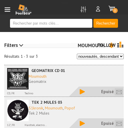
new
0
Rechercher
Filters
FOLLOW
MOUMOUTH
Résultats 1 - 3 sur 3
GEOMATRIX CD 01
Moumouth
Geomatrix
Epuisé
CD, FR
Techno
TEK 2 MULES 03
S1kronik
,
Moumouth
,
Popof
Tek 2 Mules
Epuisé
12", FR
Hardtek, electro...