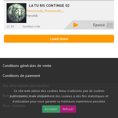
LA TU RIS CONTINUE 02
Moumouth
,
Moumouth
...
Heretik
Epuisé
12'', FR
Hardfloor tribe
Load more
Conditions générales de vente
Conditions de paiement
Vos informations personelles
Ce site web utilise des cookies. Nous n'utilisons pas de cookies
Notre programme de fidélité
publicitaires, mais uniquement des cookies à des fins statistiques et
d'utilisation pour vous garantir la meilleure expérience possible.
Nous contacter
Accepter
Refuser
COPYRIGHT © 1997 - 2026 TOOLBOX RECORDS SAS