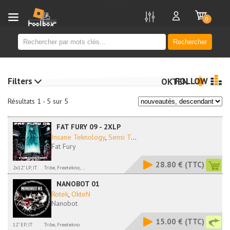
new
0
Rechercher
Filters
FOLLOW
OKTEN
Résultats 1 - 5 sur 5
FAT FURY 09 - 2XLP
Insane Teknology
,
Sensi T
...
Fat Fury
28.80 €
(TTC)
2x12" LP, IT
Tribe, Freetekno,...
NANOBOT 01
Rotek
,
OkteN
Nanobot
15.00 €
(TTC)
12" EP, IT
Tribe, Freetekno