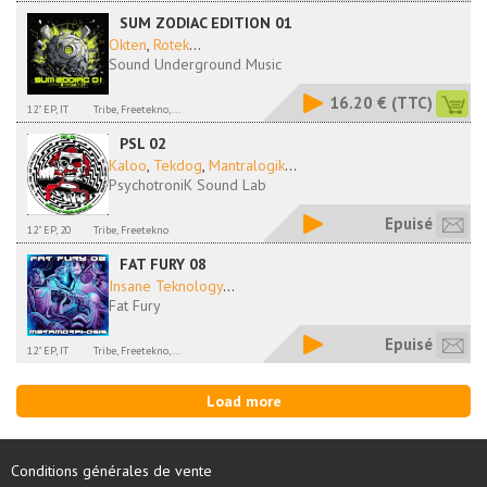
SUM ZODIAC EDITION 01
Okten
,
Rotek
...
Sound Underground Music
16.20 €
(TTC)
12" EP, IT
Tribe, Freetekno,...
PSL 02
Kaloo
,
Tekdog
,
Mantralogik
...
PsychotroniK Sound Lab
Epuisé
12" EP, 20
Tribe, Freetekno
FAT FURY 08
Insane Teknology
...
Fat Fury
Epuisé
12" EP, IT
Tribe, Freetekno,...
Load more
Conditions générales de vente