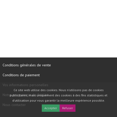
Conditions générales de vente
Conditions de paiement
Vos informations personelles
Ce site web utilise des cookies. Nous n'utilisons pas de cookies
Notre programme de fidélité
publicitaires, mais uniquement des cookies à des fins statistiques et
d'utilisation pour vous garantir la meilleure expérience possible.
Nous contacter
Accepter
Refuser
COPYRIGHT © 1997 - 2026 TOOLBOX RECORDS SAS