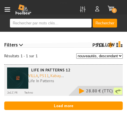
new
0
Rechercher
Filters
FOLLOW
PS11
Résultats 1 - 1 sur 1
LIFE IN PATTERNS 12
VILLA
,
PS11
,
Kabay
...
Life In Patterns
28.80 €
(TTC)
2x12", FR
Techno
Load more