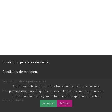
Conditions générales de vente
Conditions de paiement
Vos informations personelles
Ce site web utilise des cookies. Nous n'utilisons pas de cookies
Notre programme de fidélité
publicitaires, mais uniquement des cookies à des fins statistiques et
d'utilisation pour vous garantir la meilleure expérience possible.
Nous contacter
Accepter
Refuser
COPYRIGHT © 1997 - 2026 TOOLBOX RECORDS SAS