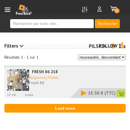
new
0
Rechercher
Filters
FOLLOW
PILSKIN
Résultats 1 - 1 sur 1
FRESH 86 218
Response
,
Pilskin
Fresh 86
13.50 €
(TTC)
12'', UK
Jungle
Load more