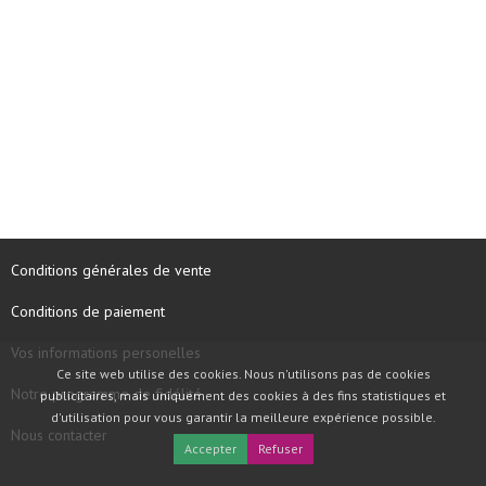
Conditions générales de vente
Conditions de paiement
Vos informations personelles
Ce site web utilise des cookies. Nous n'utilisons pas de cookies
Notre programme de fidélité
publicitaires, mais uniquement des cookies à des fins statistiques et
d'utilisation pour vous garantir la meilleure expérience possible.
Nous contacter
Accepter
Refuser
COPYRIGHT © 1997 - 2026 TOOLBOX RECORDS SAS