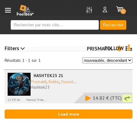
new
0
Rechercher
Filters
FOLLOW
PRISMATIK
Résultats 1 - 1 sur 1
HASHTEK23 21
Prismatik
,
Kokko
,
Dazed
...
Hashtek23
14.82 €
(TTC)
12" EP, NL
Mental Tribe,...
Load more