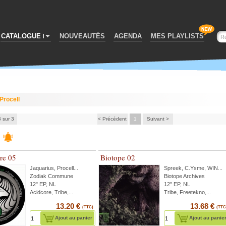
CATALOGUE
NOUVEAUTÉS
AGENDA
MES PLAYLISTS
Procell
3 sur 3
< Précédent
1
Suivant >
re 05
Biotope 02
Jaquarius
,
Procell
...
Spreek
,
C.Ysme
,
WIN
...
Zodiak Commune
Biotope Archives
12" EP, NL
12" EP, NL
Acidcore, Tribe,...
Tribe, Freetekno,...
13.20 €
13.68 €
(TTC)
(TTC
Ajout au panier
Ajout au panie