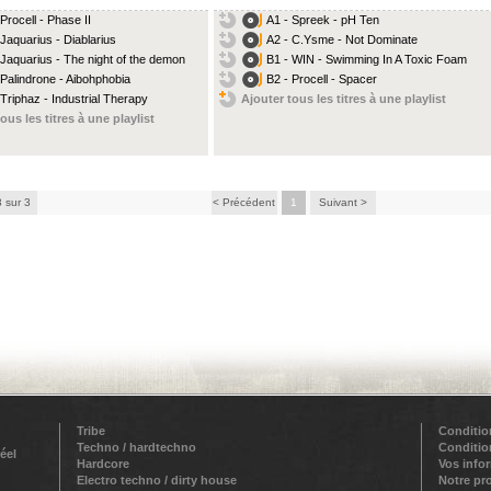
 Procell - Phase II
A1 - Spreek - pH Ten
 Jaquarius - Diablarius
A2 - C.Ysme - Not Dominate
 Jaquarius - The night of the demon
B1 - WIN - Swimming In A Toxic Foam
 Palindrone - Aibohphobia
B2 - Procell - Spacer
 Triphaz - Industrial Therapy
Ajouter tous les titres à une playlist
ous les titres à une playlist
3 sur 3
< Précédent
1
Suivant >
Tribe
Conditio
Techno / hardtechno
Conditio
éel
Hardcore
Vos info
Electro techno / dirty house
Notre pr