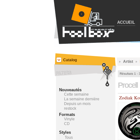
ACCUEIL
Catalog
Artist
Résultats 1 - 
Procell
Nouveautés
Cette semaine
Zodiak Ko
La semaine dernière
Depuis un mois
restock
Formats
Vinyle
CD
Styles
Tous