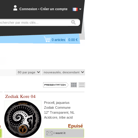
Connexion
•
Créer un compte
|
0
articles
0.00 €
Zodiak Kore 04
Procell
,
jaquarius
Zodiak Commune
12'' Transparent, NL
Acidcore, tribe acid
Epuisé
)
r
i want it