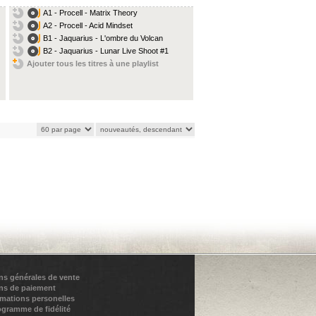
A1 - Procell - Matrix Theory
A2 - Procell - Acid Mindset
B1 - Jaquarius - L'ombre du Volcan
B2 - Jaquarius - Lunar Live Shoot #1
Ajouter tous les titres à une playlist
ns générales de vente
ns de paiement
rmations personelles
ogramme de fidélité