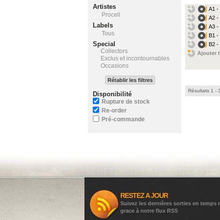
Artistes
A1 -
Procell
A2 -
Labels
A3 -
Tous
B1 -
Special
B2 -
Collectors
Ajouter t
Exclus et incontournables
Occasions
Rétablir les filtres
Résultats 1 - 
Disponibilité
Rupture de stock
Re-order
Pré-commande
RESTEZ A JOUR
Suivez les dernières sorties en temps r
grace à notre flux RSS