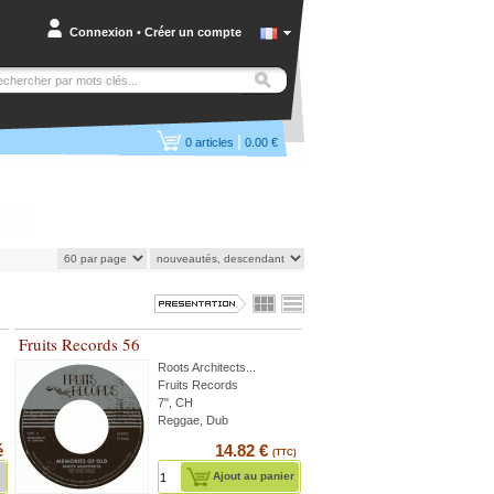
Connexion
•
Créer un compte
|
0
articles
0.00 €
Fruits Records 56
Roots Architects
...
Fruits Records
7", CH
Reggae, Dub
é
14.82 €
(TTC)
Ajout au panier