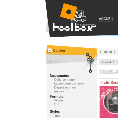
ACCUEIL
Catalog
Artist
Résultats 1 - 
Roots A
Nouveautés
Cette semaine
Fruits Rec
La semaine dernière
Depuis un mois
restock
Formats
Vinyle
CD
Styles
Tous