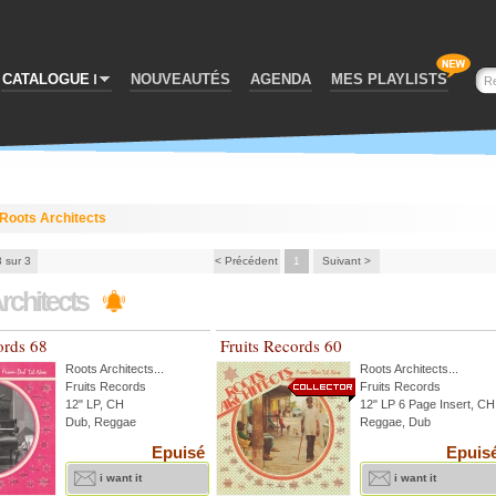
CATALOGUE
NOUVEAUTÉS
AGENDA
MES PLAYLISTS
Roots Architects
3 sur 3
< Précédent
1
Suivant >
rchitects
ords 68
Fruits Records 60
Roots Architects
...
Roots Architects
...
Fruits Records
Fruits Records
12" LP, CH
12" LP 6 Page Insert, CH
Dub, Reggae
Reggae, Dub
Epuisé
Epuis
i want it
i want it