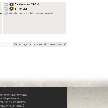
A - Memories Of Old
.
B - Version
ang
Ajouter tous les titres à une playlist
..
ns générales de vente
ns de paiement
rmations personelles
ogramme de fidélité