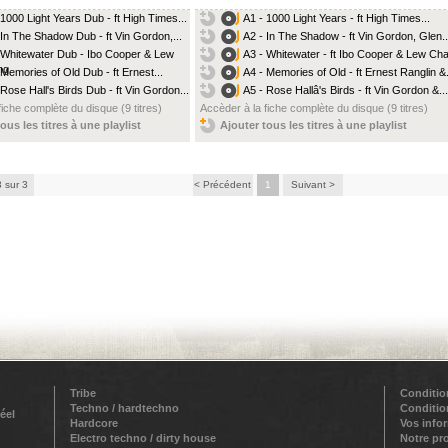
 1000 Light Years Dub - ft High Times...
A1 - 1000 Light Years - ft High Times...
 In The Shadow Dub - ft Vin Gordon,...
A2 - In The Shadow - ft Vin Gordon, Glen..
 Whitewater Dub - Ibo Cooper & Lew
A3 - Whitewater - ft Ibo Cooper & Lew Ch
ng
 Memories of Old Dub - ft Ernest...
A4 - Memories of Old - ft Ernest Ranglin &.
 Rose Hall's Birds Dub - ft Vin Gordon...
A5 - Rose Hallâ's Birds - ft Vin Gordon &...
fiche complète du disque (9 titres)
Accèder à la fiche complète du disque (9 titres)
ous les titres à une playlist
Ajouter tous les titres à une playlist
3 sur 3
< Précédent
1
Suivant >
Tribe
Conditio
Techno / hardtechno
Conditio
éel
Hardcore
Vos info
Electro techno / dirty house
Notre pr