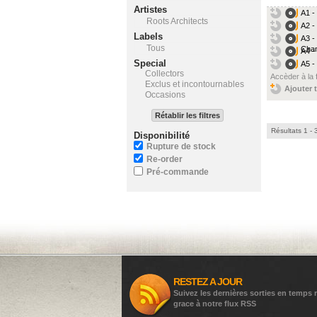
Artistes
A1 -
Roots Architects
A2 -
Labels
A3 -
Tous
Cha
A4 -
Special
A5 -
Collectors
Accèder à la 
Exclus et incontournables
Ajouter t
Occasions
Rétablir les filtres
Résultats 1 - 
Disponibilité
Rupture de stock
Re-order
Pré-commande
RESTEZ A JOUR
Suivez les dernières sorties en temps r
grace à notre flux RSS