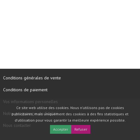
Conditions générales de vente
Conditions de paiement
Vos informations personelles
Ce site web utilise des cookies. Nous n'utilisons pas de cookies
Notre programme de fidélité
publicitaires, mais uniquement des cookies à des fins statistiques et
d'utilisation pour vous garantir la meilleure expérience possible.
Nous contacter
Accepter
Refuser
COPYRIGHT © 1997 - 2026 TOOLBOX RECORDS SAS