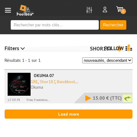
new
0
Rechercher
Filters
FOLLOW
SHOR187
Résultats 1 - 1 sur 1
OKUMA 07
GRE
,
Shor187
,
Bandikoot
...
Okuma
15.00 €
(TTC)
12" EP, FR
Tribe, Freetekno,...
Load more