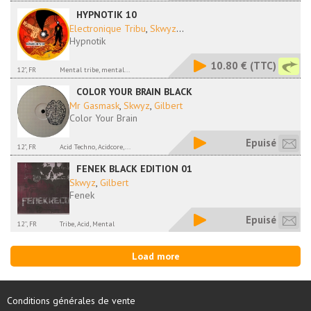
HYPNOTIK 10
Electronique Tribu
,
Skwyz
...
Hypnotik
10.80 €
(TTC)
12", FR
Mental tribe, mental...
COLOR YOUR BRAIN BLACK
Mr Gasmask
,
Skwyz
,
Gilbert
Color Your Brain
Epuisé
12", FR
Acid Techno, Acidcore,...
FENEK BLACK EDITION 01
Skwyz
,
Gilbert
Fenek
Epuisé
12'', FR
Tribe, Acid, Mental
Load more
Conditions générales de vente