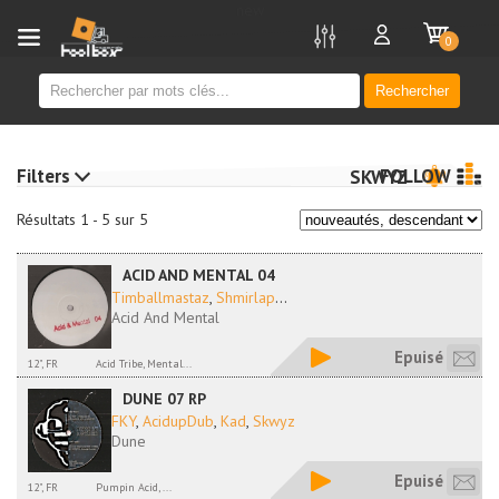
new
0
Rechercher
Filters
FOLLOW
SKWYZ
Résultats 1 - 5 sur 5
ACID AND MENTAL 04
Timballmastaz
,
Shmirlap
...
Acid And Mental
Epuisé
12", FR
Acid Tribe, Mental...
DUNE 07 RP
FKY
,
AcidupDub
,
Kad
,
Skwyz
Dune
Epuisé
12", FR
Pumpin Acid, ...