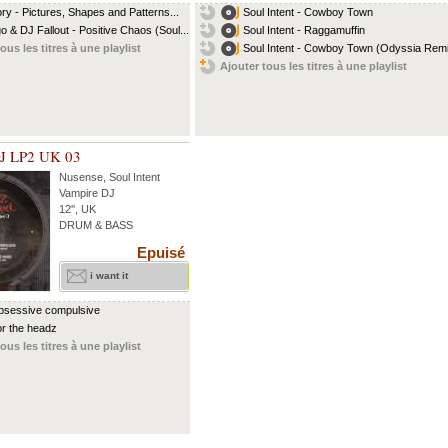
ry - Pictures, Shapes and Patterns...
Soul Intent - Cowboy Town
o & DJ Fallout - Positive Chaos (Soul...
Soul Intent - Raggamuffin
ous les titres à une playlist
Soul Intent - Cowboy Town (Odyssia Rem
Ajouter tous les titres à une playlist
J LP2 UK 03
Nusense
,
Soul Intent
Vampire DJ
12'', UK
DRUM & BASS
Epuisé
i want it
obsessive compulsive
for the headz
ous les titres à une playlist