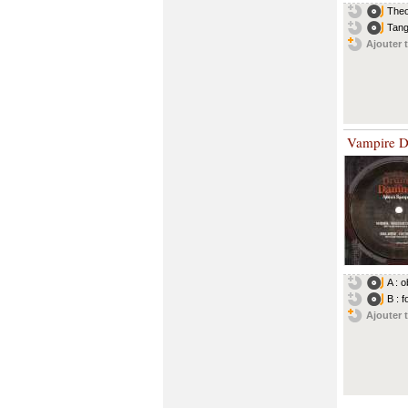
Theo
Tang
Ajouter t
Vampire D
A : 
B : 
Ajouter t