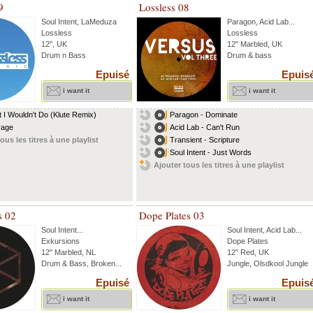
9
Lossless 08
Soul Intent
,
LaMeduza
Paragon
,
Acid Lab
...
Lossless
Lossless
12'', UK
12" Marbled, UK
Drum n Bass
Drum & bass
Epuisé
Epuis
i want it
i want it
 I Wouldn't Do (Klute Remix)
Paragon - Dominate
rage
Acid Lab - Can't Run
ous les titres à une playlist
Transient - Scripture
Soul Intent - Just Words
Ajouter tous les titres à une playlist
s 02
Dope Plates 03
Soul Intent
...
Soul Intent
,
Acid Lab
...
Exkursions
Dope Plates
12" Marbled, NL
12" Red, UK
Drum & Bass, Broken...
Jungle, Olsdkool Jungle
Epuisé
Epuis
i want it
i want it