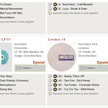
 To Dream
A - Soul Intent - Cold Blooded
 Blissful Movements
B - Luca - Break & Enter
 Bell Tune (VIP Mix)
Ajouter tous les titres à une playlist
 Ascendance
ous les titres à une playlist
s LP 03
Lossless 14
Soul Intent
Soul Intent
,
Ed:it
...
Exkursions
Lossless
12" EP, Blue Marbled, UK
12" Purple, UK
Jungle, Drum And Bass
Drum And Bass
Epuisé
Epuis
i want it
i want it
 Your Story
A1 - Nearly There VIP
 Dark Robotic Orchestra
A2 - Test Fire - Ed:it Remix
 Atmospherics
B1 - Too Funky - Chromatic Remix
 Dying Star
B2 - Cry For You - DKN Remix
ous les titres à une playlist
Ajouter tous les titres à une playlist