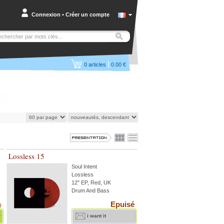
Connexion
•
Créer un compte
|
0
articles
0.00 €
Lossless 15
Soul Intent
Lossless
12" EP, Red, UK
Drum And Bass
Epuisé
)
r
i want it