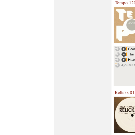
Tempo 12
Give
The
Heav
Ajouter t
Relicks 01