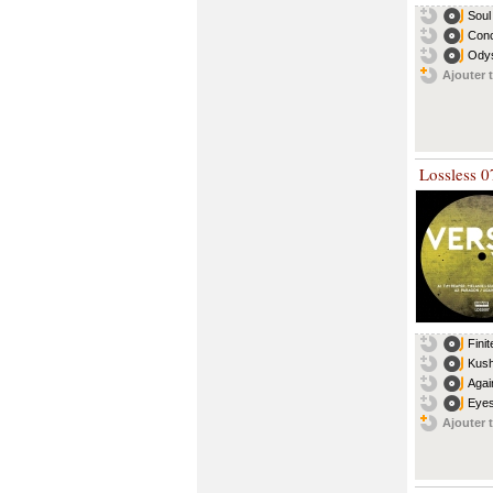
Soul
Conc
Odys
Ajouter t
Lossless 0
Fini
Kus
Agai
Eye
Ajouter t