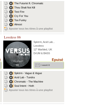
The Futurist ft. Chromatic
Thou Shalt Not Kill
Test Fire
Cry For You
Too Funky
Almost
Ajouter tous les titres à une playlist
Lossless 06
Spktrm
,
Acid Lab
...
Lossless
12" Marbled, UK
DrUM & BASS
é
Epuisé
i want it
Spktrm - Vague & Vogue
Acid Lab - Tundra
Chromatic - The Machine
Soul Intent - Hoth
Ajouter tous les titres à une playlist