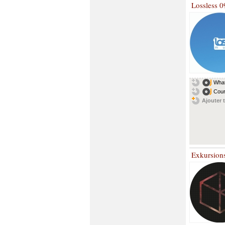
Lossless 0
What
Cou
Ajouter t
Exkursion