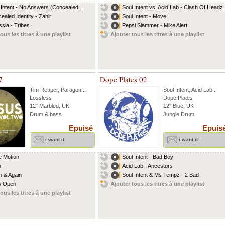
 Intent - No Answers (Concealed...
Soul Intent vs. Acid Lab - Clash Of Headz
ealed Identity - Zahir
Soul Intent - Move
sia - Tribes
Pepsi Slammer - Mike Alert
ous les titres à une playlist
Ajouter tous les titres à une playlist
7
Dope Plates 02
Tim Reaper
,
Paragon
...
Soul Intent
,
Acid Lab
...
Lossless
Dope Plates
12" Marbled, UK
12" Blue, UK
Drum & bass
Jungle Drum
Epuisé
Epuis
i want it
i want it
te Motion
Soul Intent - Bad Boy
h
Acid Lab - Ancestors
n & Again
Soul Intent & Ms Tempz - 2 Bad
s Open
Ajouter tous les titres à une playlist
ous les titres à une playlist