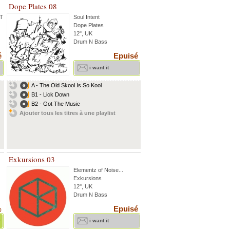
Dope Plates 08
 T
Soul Intent
Dope Plates
12", UK
Drum N Bass
é
Epuisé
i want it
A - The Old Skool Is So Kool
B1 - Lick Down
B2 - Got The Music
Ajouter tous les titres à une playlist
Exkursions 03
Elementz of Noise
...
Exkursions
12'', UK
Drum N Bass
Epuisé
)
r
i want it