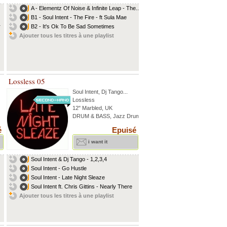
A - Elementz Of Noise & Infinite Leap - The...
B1 - Soul Intent - The Fire - ft Sula Mae
r
B2 - It's Ok To Be Sad Sometimes
Ajouter tous les titres à une playlist
Lossless 05
Soul Intent
,
Dj Tango
...
Lossless
12" Marbled, UK
DRUM & BASS, Jazz Drum
é
Epuisé
i want it
Soul Intent & Dj Tango - 1,2,3,4
Soul Intent - Go Hustle
Soul Intent - Late Night Sleaze
Soul Intent ft. Chris Gittins - Nearly There
Ajouter tous les titres à une playlist