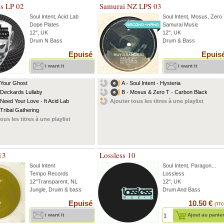
es LP 02
Samurai NZ LPS 03
Soul Intent
,
Acid Lab
Soul Intent
,
Mosus
,
Zero
Dope Plates
Samurai Music
12", UK
12'', UK
Drum N Bass
Drum & Bass
Epuisé
Epuis
i want it
i want it
 Your Ghost
A - Soul Intent - Hysteria
 Deckards Lullaby
B - Mosus & Zero T - Carbon Black
 Need Your Love - ft Acid Lab
Ajouter tous les titres à une playlist
 Tribal Gathering
ous les titres à une playlist
13
Lossless 10
Soul Intent
Soul Intent
,
Paragon
...
Tempo Records
Lossless
12''Transparent, NL
12", UK
Jungle, Druim & bass
Drum And Bass
Epuisé
10.50 €
(TTC
i want it
Ajout au panie