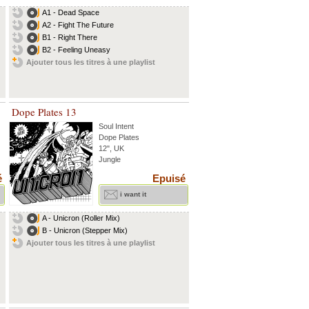
A1 - Dead Space
A2 - Fight The Future
B1 - Right There
B2 - Feeling Uneasy
Ajouter tous les titres à une playlist
Dope Plates 13
Soul Intent
Dope Plates
12", UK
Jungle
é
Epuisé
i want it
A - Unicron (Roller Mix)
B - Unicron (Stepper Mix)
Ajouter tous les titres à une playlist