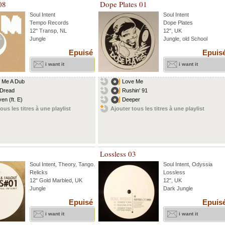
08
Dope Plates 01
Soul Intent
Soul Intent
Tempo Records
Dope Plates
12" Transp, NL
12", UK
Jungle
Jungle, old School
Epuisé
Epuis
i want it
i want it
 Me A Dub
Love Me
 Dread
Rushin' 91
en (ft. E)
Deeper
ous les titres à une playlist
Ajouter tous les titres à une playlist
Lossless 03
Soul Intent
,
Theory
,
Tango
...
Soul Intent
,
Odyssia
Relicks
Lossless
12" Gold Marbled, UK
12", UK
Jungle
Dark Jungle
Epuisé
Epuis
i want it
i want it