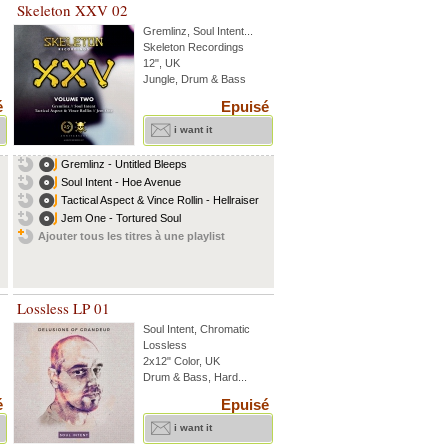
Skeleton XXV 02
Gremlinz
,
Soul Intent
...
Skeleton Recordings
12", UK
Jungle, Drum & Bass
é
Epuisé
i want it
Gremlinz - Untitled Bleeps
Soul Intent - Hoe Avenue
Tactical Aspect & Vince Rollin - Hellraiser
Jem One - Tortured Soul
Ajouter tous les titres à une playlist
Lossless LP 01
Soul Intent
,
Chromatic
Lossless
2x12" Color, UK
Drum & Bass, Hard...
é
Epuisé
i want it