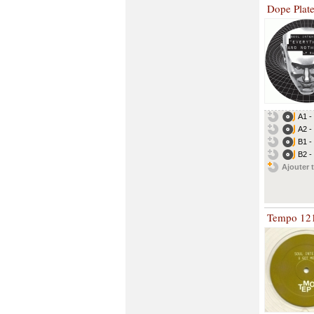
Dope Plat
A1 -
A2 -
B1 -
B2 -
Ajouter t
Tempo 12