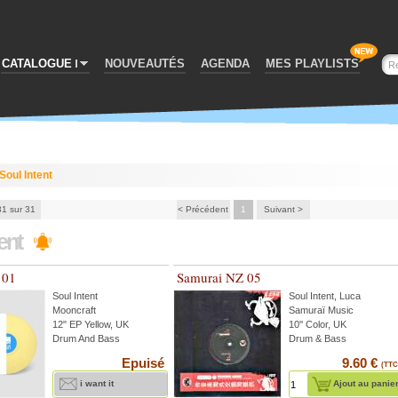
CATALOGUE
NOUVEAUTÉS
AGENDA
MES PLAYLISTS
Soul Intent
31 sur 31
< Précédent
1
Suivant >
tent
 01
Samurai NZ 05
Soul Intent
Soul Intent
,
Luca
Mooncraft
Samuraï Music
12" EP Yellow, UK
10'' Color, UK
Drum And Bass
Drum & Bass
Epuisé
9.60 €
(TTC
i want it
Ajout au panie