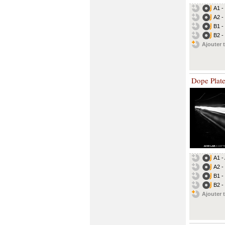
A1 -
A2 -
B1 -
B2 -
Ajouter t
Dope Plat
A1 - 
A2 -
B1 - 
B2 -
Ajouter t