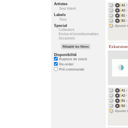
Artistes
A1 -
Soul Intent
A2 -
Labels
B1 -
Tous
B2 -
Special
Ajouter t
Collectors
Exclus et incontournables
Occasions
Exkursion
Rétablir les filtres
Disponibilité
Rupture de stock
Re-order
Pré-commande
A1 -
A2 -
B1 -
B2 -
Ajouter t