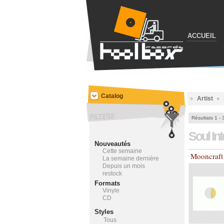
ACCUEIL
Catalog
Artist
Résultats 1 - 
Soul In
Nouveautés
Cette semaine
Mooncraft
La semaine dernière
Depuis un mois
restock
Formats
Vinyle
CD
Styles
Tous