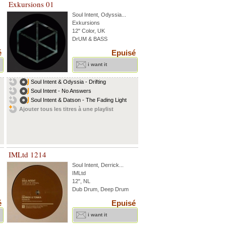
Exkursions 01
Soul Intent
,
Odyssia
...
Exkursions
12" Color, UK
DrUM & BASS
é
Epuisé
i want it
Soul Intent & Odyssia - Drifting
Soul Intent - No Answers
Soul Intent & Datson - The Fading Light
Ajouter tous les titres à une playlist
IMLtd 1214
Soul Intent
,
Derrick
...
IMLtd
12", NL
Dub Drum, Deep Drum
é
Epuisé
i want it