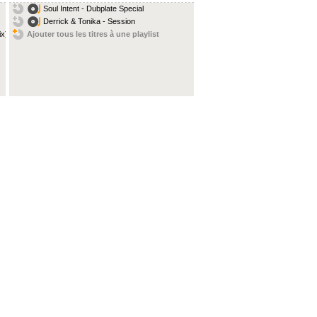
Soul Intent - Dubplate Special
Derrick & Tonika - Session
ix)
Ajouter tous les titres à une playlist