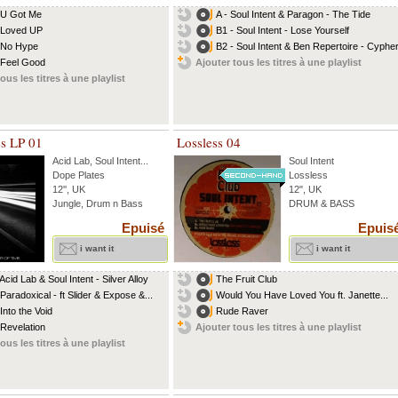
 U Got Me
A - Soul Intent & Paragon - The Tide
 Loved UP
B1 - Soul Intent - Lose Yourself
 No Hype
B2 - Soul Intent & Ben Repertoire - Cyphe
 Feel Good
Ajouter tous les titres à une playlist
ous les titres à une playlist
es LP 01
Lossless 04
Acid Lab
,
Soul Intent
...
Soul Intent
Dope Plates
Lossless
12'', UK
12", UK
Jungle, Drum n Bass
DRUM & BASS
Epuisé
Epuis
i want it
i want it
Acid Lab & Soul Intent - Silver Alloy
The Fruit Club
 Paradoxical - ft Slider & Expose &...
Would You Have Loved You ft. Janette...
Into the Void
Rude Raver
 Revelation
Ajouter tous les titres à une playlist
ous les titres à une playlist