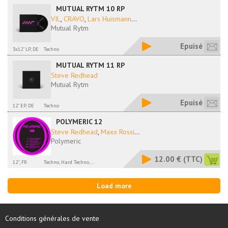
MUTUAL RYTM 10 RP
VIL
,
CRAVO
,
Lars Huismann
...
Mutual Rytm
Epuisé
3x12" LP, DE
Techno
MUTUAL RYTM 11 RP
Steve Redhead
Mutual Rytm
Epuisé
12" EP, DE
Techno
POLYMERIC 12
Steve Redhead
,
Maxx Rossi
...
Polymeric
12.00 €
(TTC)
12'', FR
Techno, Hard Techno,...
Load more
Conditions générales de vente