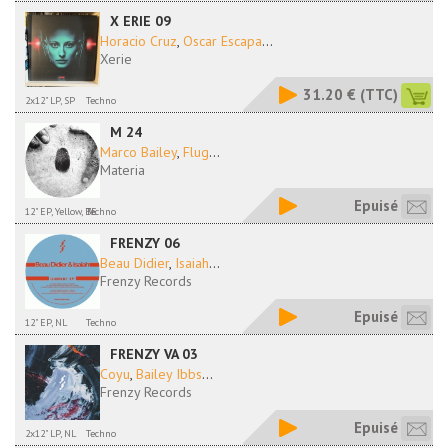
X ERIE 09
Horacio Cruz
,
Oscar Escapa
...
Xerie
31.20 €
(TTC)
2x12" LP, SP
Techno
M 24
Marco Bailey
,
Flug
...
Materia
Epuisé
12" EP, Yellow, BE
Techno
FRENZY 06
Beau Didier
,
Isaiah
...
Frenzy Records
Epuisé
12" EP, NL
Techno
FRENZY VA 03
Coyu
,
Bailey Ibbs
...
Frenzy Records
Epuisé
2x12" LP, NL
Techno