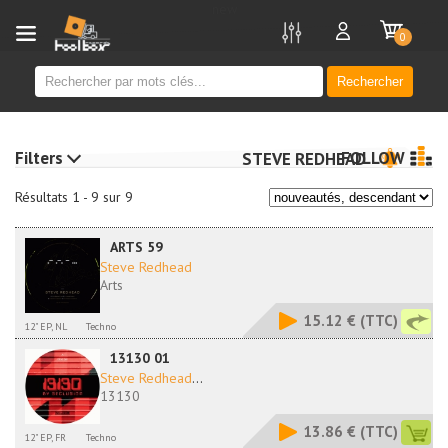
new
0
Rechercher
Filters
FOLLOW
STEVE REDHEAD
Résultats 1 - 9 sur 9
ARTS 59
Steve Redhead
Arts
15.12 €
(TTC)
12" EP, NL
Techno
13130 01
Steve Redhead
...
13130
13.86 €
(TTC)
12" EP, FR
Techno